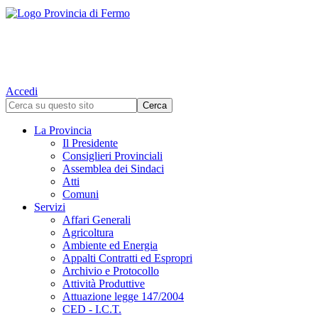
Accedi
La Provincia
Il Presidente
Consiglieri Provinciali
Assemblea dei Sindaci
Atti
Comuni
Servizi
Affari Generali
Agricoltura
Ambiente ed Energia
Appalti Contratti ed Espropri
Archivio e Protocollo
Attività Produttive
Attuazione legge 147/2004
CED - I.C.T.