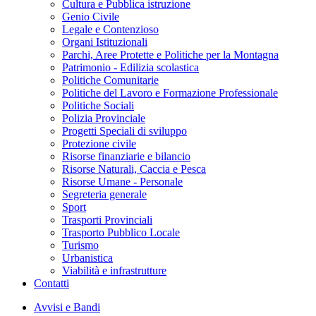
Cultura e Pubblica istruzione
Genio Civile
Legale e Contenzioso
Organi Istituzionali
Parchi, Aree Protette e Politiche per la Montagna
Patrimonio - Edilizia scolastica
Politiche Comunitarie
Politiche del Lavoro e Formazione Professionale
Politiche Sociali
Polizia Provinciale
Progetti Speciali di sviluppo
Protezione civile
Risorse finanziarie e bilancio
Risorse Naturali, Caccia e Pesca
Risorse Umane - Personale
Segreteria generale
Sport
Trasporti Provinciali
Trasporto Pubblico Locale
Turismo
Urbanistica
Viabilità e infrastrutture
Contatti
Avvisi e Bandi