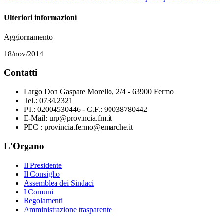
Ulteriori informazioni
Aggiornamento
18/nov/2014
Contatti
Largo Don Gaspare Morello, 2/4 - 63900 Fermo
Tel.: 0734.2321
P.I.: 02004530446 - C.F.: 90038780442
E-Mail: urp@provincia.fm.it
PEC : provincia.fermo@emarche.it
L'Organo
Il Presidente
Il Consiglio
Assemblea dei Sindaci
I Comuni
Regolamenti
Amministrazione trasparente