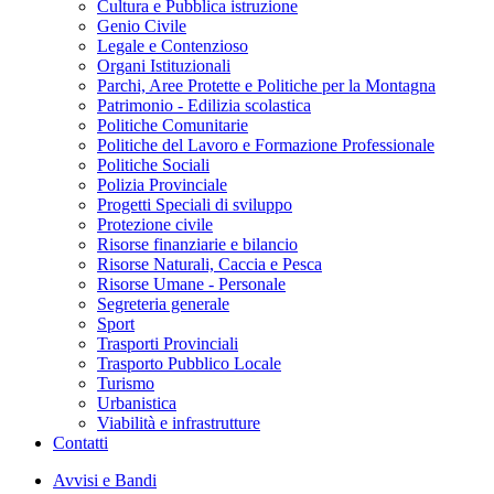
Cultura e Pubblica istruzione
Genio Civile
Legale e Contenzioso
Organi Istituzionali
Parchi, Aree Protette e Politiche per la Montagna
Patrimonio - Edilizia scolastica
Politiche Comunitarie
Politiche del Lavoro e Formazione Professionale
Politiche Sociali
Polizia Provinciale
Progetti Speciali di sviluppo
Protezione civile
Risorse finanziarie e bilancio
Risorse Naturali, Caccia e Pesca
Risorse Umane - Personale
Segreteria generale
Sport
Trasporti Provinciali
Trasporto Pubblico Locale
Turismo
Urbanistica
Viabilità e infrastrutture
Contatti
Avvisi e Bandi