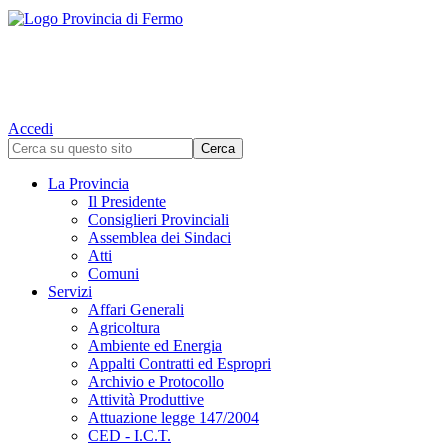
Accedi
La Provincia
Il Presidente
Consiglieri Provinciali
Assemblea dei Sindaci
Atti
Comuni
Servizi
Affari Generali
Agricoltura
Ambiente ed Energia
Appalti Contratti ed Espropri
Archivio e Protocollo
Attività Produttive
Attuazione legge 147/2004
CED - I.C.T.