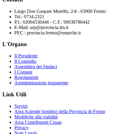
Largo Don Gaspare Morello, 2/4 - 63900 Fermo
Tel.: 0734.2321
P.I.: 02004530446 - C.F.: 90038780442
E-Mail: urp@provincia.fm.it
PEC : provincia.fermo@emarche.it
L'Organo
Il Presidente
Il Consiglio
Assemblea dei Sindaci
I Comuni
Regolamenti
Amministrazione trasparente
Link Utili
Servizi
Area Aziende fornitrici della Provincia di Fermo
Modifiche alla viabilità
Area Contribuenti Cosap
Privacy
Note Legali