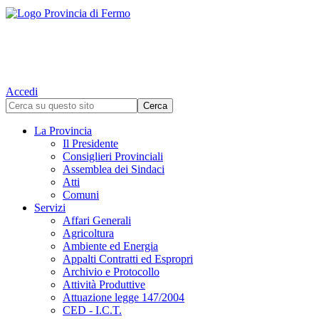
Accedi
La Provincia
Il Presidente
Consiglieri Provinciali
Assemblea dei Sindaci
Atti
Comuni
Servizi
Affari Generali
Agricoltura
Ambiente ed Energia
Appalti Contratti ed Espropri
Archivio e Protocollo
Attività Produttive
Attuazione legge 147/2004
CED - I.C.T.