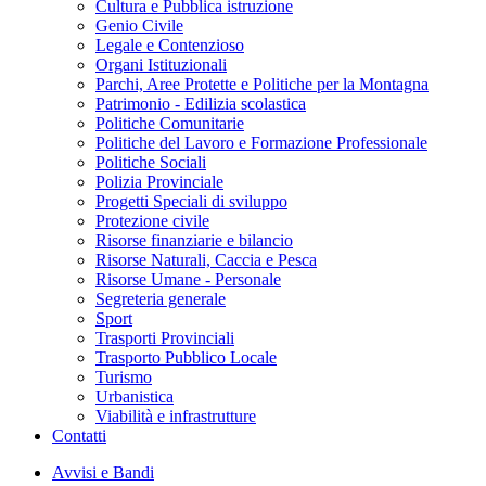
Cultura e Pubblica istruzione
Genio Civile
Legale e Contenzioso
Organi Istituzionali
Parchi, Aree Protette e Politiche per la Montagna
Patrimonio - Edilizia scolastica
Politiche Comunitarie
Politiche del Lavoro e Formazione Professionale
Politiche Sociali
Polizia Provinciale
Progetti Speciali di sviluppo
Protezione civile
Risorse finanziarie e bilancio
Risorse Naturali, Caccia e Pesca
Risorse Umane - Personale
Segreteria generale
Sport
Trasporti Provinciali
Trasporto Pubblico Locale
Turismo
Urbanistica
Viabilità e infrastrutture
Contatti
Avvisi e Bandi