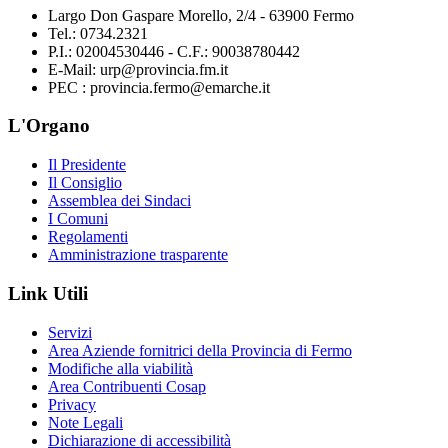
Largo Don Gaspare Morello, 2/4 - 63900 Fermo
Tel.: 0734.2321
P.I.: 02004530446 - C.F.: 90038780442
E-Mail: urp@provincia.fm.it
PEC : provincia.fermo@emarche.it
L'Organo
Il Presidente
Il Consiglio
Assemblea dei Sindaci
I Comuni
Regolamenti
Amministrazione trasparente
Link Utili
Servizi
Area Aziende fornitrici della Provincia di Fermo
Modifiche alla viabilità
Area Contribuenti Cosap
Privacy
Note Legali
Dichiarazione di accessibilità