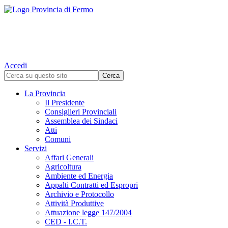
Accedi
La Provincia
Il Presidente
Consiglieri Provinciali
Assemblea dei Sindaci
Atti
Comuni
Servizi
Affari Generali
Agricoltura
Ambiente ed Energia
Appalti Contratti ed Espropri
Archivio e Protocollo
Attività Produttive
Attuazione legge 147/2004
CED - I.C.T.