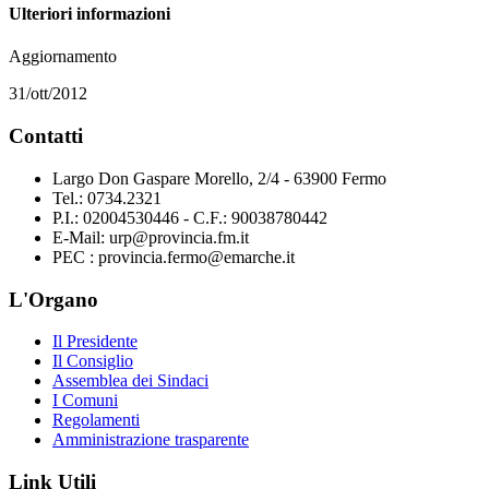
Ulteriori informazioni
Aggiornamento
31/ott/2012
Contatti
Largo Don Gaspare Morello, 2/4 - 63900 Fermo
Tel.: 0734.2321
P.I.: 02004530446 - C.F.: 90038780442
E-Mail: urp@provincia.fm.it
PEC : provincia.fermo@emarche.it
L'Organo
Il Presidente
Il Consiglio
Assemblea dei Sindaci
I Comuni
Regolamenti
Amministrazione trasparente
Link Utili