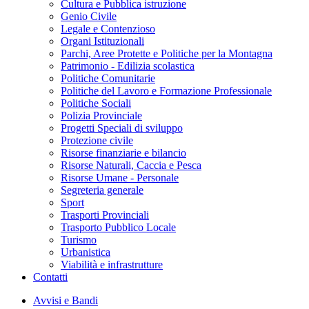
Cultura e Pubblica istruzione
Genio Civile
Legale e Contenzioso
Organi Istituzionali
Parchi, Aree Protette e Politiche per la Montagna
Patrimonio - Edilizia scolastica
Politiche Comunitarie
Politiche del Lavoro e Formazione Professionale
Politiche Sociali
Polizia Provinciale
Progetti Speciali di sviluppo
Protezione civile
Risorse finanziarie e bilancio
Risorse Naturali, Caccia e Pesca
Risorse Umane - Personale
Segreteria generale
Sport
Trasporti Provinciali
Trasporto Pubblico Locale
Turismo
Urbanistica
Viabilità e infrastrutture
Contatti
Avvisi e Bandi