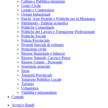
Cultura e Pubblica istruzione
Genio Civile
Legale e Contenzioso
Organi Istituzionali
Parchi, Aree Protette e Politiche per la Montagna
Patrimonio - Edilizia scolastica
Politiche Comunitarie
Politiche del Lavoro e Formazione Professionale
Politiche Sociali
Polizia Provinciale
Progetti Speciali di sviluppo
Protezione civile
Risorse finanziarie e bilancio
Risorse Naturali, Caccia e Pesca
Risorse Umane - Personale
Segreteria generale
Sport
Trasporti Provinciali
Trasporto Pubblico Locale
Turismo
Urbanistica
Viabilità e infrastrutture
Contatti
Avvisi e Bandi