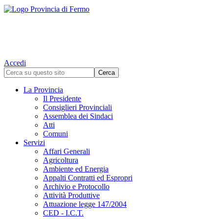
Accedi
La Provincia
Il Presidente
Consiglieri Provinciali
Assemblea dei Sindaci
Atti
Comuni
Servizi
Affari Generali
Agricoltura
Ambiente ed Energia
Appalti Contratti ed Espropri
Archivio e Protocollo
Attività Produttive
Attuazione legge 147/2004
CED - I.C.T.