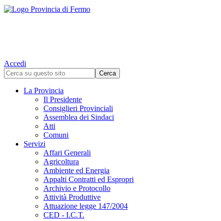
Accedi
La Provincia
Il Presidente
Consiglieri Provinciali
Assemblea dei Sindaci
Atti
Comuni
Servizi
Affari Generali
Agricoltura
Ambiente ed Energia
Appalti Contratti ed Espropri
Archivio e Protocollo
Attività Produttive
Attuazione legge 147/2004
CED - I.C.T.