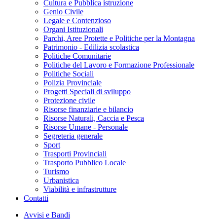
Cultura e Pubblica istruzione
Genio Civile
Legale e Contenzioso
Organi Istituzionali
Parchi, Aree Protette e Politiche per la Montagna
Patrimonio - Edilizia scolastica
Politiche Comunitarie
Politiche del Lavoro e Formazione Professionale
Politiche Sociali
Polizia Provinciale
Progetti Speciali di sviluppo
Protezione civile
Risorse finanziarie e bilancio
Risorse Naturali, Caccia e Pesca
Risorse Umane - Personale
Segreteria generale
Sport
Trasporti Provinciali
Trasporto Pubblico Locale
Turismo
Urbanistica
Viabilità e infrastrutture
Contatti
Avvisi e Bandi