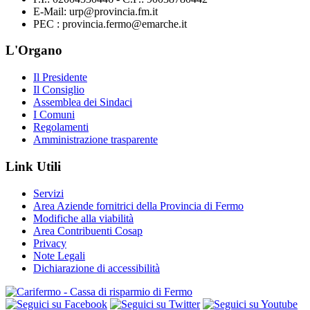
E-Mail: urp@provincia.fm.it
PEC : provincia.fermo@emarche.it
L'Organo
Il Presidente
Il Consiglio
Assemblea dei Sindaci
I Comuni
Regolamenti
Amministrazione trasparente
Link Utili
Servizi
Area Aziende fornitrici della Provincia di Fermo
Modifiche alla viabilità
Area Contribuenti Cosap
Privacy
Note Legali
Dichiarazione di accessibilità