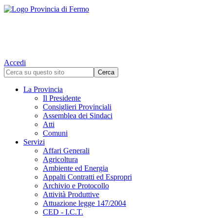
Accedi
La Provincia
Il Presidente
Consiglieri Provinciali
Assemblea dei Sindaci
Atti
Comuni
Servizi
Affari Generali
Agricoltura
Ambiente ed Energia
Appalti Contratti ed Espropri
Archivio e Protocollo
Attività Produttive
Attuazione legge 147/2004
CED - I.C.T.