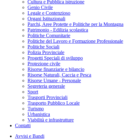
Cultura e Pubblica istruzione
Genio Civile
Legale e Contenzioso
Organi Istituzionali
Parchi, Aree Protette e Politiche per la Montagna
Patrimonio - Edilizia scolastica
Politiche Comunitarie
Politiche del Lavoro e Formazione Professionale
Politiche Sociali
Polizia Provinciale
Progetti Speciali di sviluppo
Protezione civile
Risorse finanziarie e bilancio
Risorse Naturali, Caccia e Pesca
Risorse Umane - Personale
Segreteria generale
Sport
Trasporti Provinciali
Trasporto Pubblico Locale
Turismo
Urbanistica
Viabilità e infrastrutture
Contatti
Avvisi e Bandi