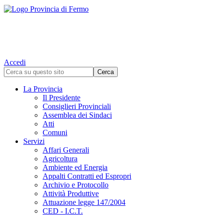
Accedi
La Provincia
Il Presidente
Consiglieri Provinciali
Assemblea dei Sindaci
Atti
Comuni
Servizi
Affari Generali
Agricoltura
Ambiente ed Energia
Appalti Contratti ed Espropri
Archivio e Protocollo
Attività Produttive
Attuazione legge 147/2004
CED - I.C.T.