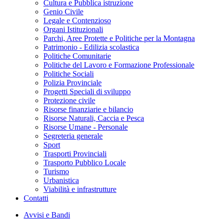
Cultura e Pubblica istruzione
Genio Civile
Legale e Contenzioso
Organi Istituzionali
Parchi, Aree Protette e Politiche per la Montagna
Patrimonio - Edilizia scolastica
Politiche Comunitarie
Politiche del Lavoro e Formazione Professionale
Politiche Sociali
Polizia Provinciale
Progetti Speciali di sviluppo
Protezione civile
Risorse finanziarie e bilancio
Risorse Naturali, Caccia e Pesca
Risorse Umane - Personale
Segreteria generale
Sport
Trasporti Provinciali
Trasporto Pubblico Locale
Turismo
Urbanistica
Viabilità e infrastrutture
Contatti
Avvisi e Bandi