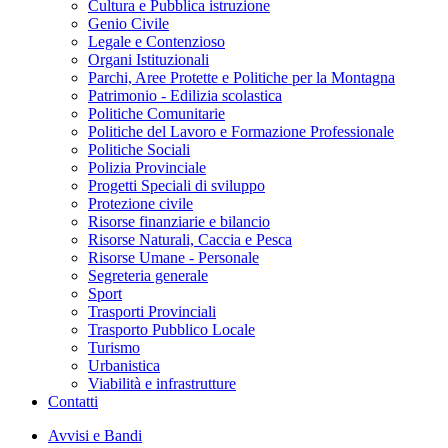
Cultura e Pubblica istruzione
Genio Civile
Legale e Contenzioso
Organi Istituzionali
Parchi, Aree Protette e Politiche per la Montagna
Patrimonio - Edilizia scolastica
Politiche Comunitarie
Politiche del Lavoro e Formazione Professionale
Politiche Sociali
Polizia Provinciale
Progetti Speciali di sviluppo
Protezione civile
Risorse finanziarie e bilancio
Risorse Naturali, Caccia e Pesca
Risorse Umane - Personale
Segreteria generale
Sport
Trasporti Provinciali
Trasporto Pubblico Locale
Turismo
Urbanistica
Viabilità e infrastrutture
Contatti
Avvisi e Bandi