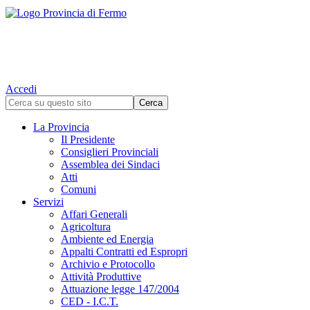
Accedi
La Provincia
Il Presidente
Consiglieri Provinciali
Assemblea dei Sindaci
Atti
Comuni
Servizi
Affari Generali
Agricoltura
Ambiente ed Energia
Appalti Contratti ed Espropri
Archivio e Protocollo
Attività Produttive
Attuazione legge 147/2004
CED - I.C.T.