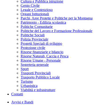
Cultura e Pubblica istruzione
Genio Civile
Legale e Contenzioso
Organi Istituzionali
Parchi, Aree Protette e Politiche per la Montagna
Patrimonio - Edilizia scolastica
Politiche Comunitarie
Politiche del Lavoro e Formazione Professionale
Politiche Sociali
Polizia Provinciale
Progetti Speciali di sviluppo
Protezione civile
Risorse finanziarie e bilancio
Risorse Naturali, Caccia e Pesca
Risorse Umane - Personale
Segreteria generale
Sport
Trasporti Provinciali
Trasporto Pubblico Locale
Turismo
Urbanistica
Viabilità e infrastrutture
Contatti
Avvisi e Bandi