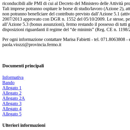
riconducibili alle PMI di cui al Decreto del Ministero delle Attività pr
Tali imprese potranno ospitare le borse di studio/lavoro (Azione 2), at
non potranno beneficiare del contributo previsto dall’Azione 5.1 (atti
2007/2013 approvato con DGR n. 1552 del 05/10/2009. Le stesse, pertanto
all’Azione 5.3 (bonus assunzioni), fermo restando il possesso di tutti gli 
disposizioni riguardanti il regime del “de minimis” (Reg. CE n. 1198/
Per ogni informazione contattare Marisa Fabietti - tel. 071.8063808 - 
paola.viozzi@provincia.fermo.it
Documenti principali
Informativa
Bando
Allegato 1
Allegato 2
Allegato 2A
Allegato 3
Allegato 4
Allegato 5
Ulteriori informazioni