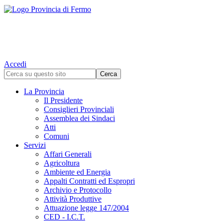
Accedi
La Provincia
Il Presidente
Consiglieri Provinciali
Assemblea dei Sindaci
Atti
Comuni
Servizi
Affari Generali
Agricoltura
Ambiente ed Energia
Appalti Contratti ed Espropri
Archivio e Protocollo
Attività Produttive
Attuazione legge 147/2004
CED - I.C.T.