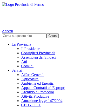
Accedi
La Provincia
Il Presidente
Consiglieri Provinciali
Assemblea dei Sindaci
Atti
Comuni
Servizi
Affari Generali
Agricoltura
Ambiente ed Energia
Appalti Contratti ed Espropri
Archivio e Protocollo
Attività Produttive
Attuazione legge 147/2004
CED - I.C.T.