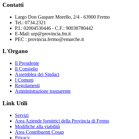
Contatti
Largo Don Gaspare Morello, 2/4 - 63900 Fermo
Tel.: 0734.2321
P.I.: 02004530446 - C.F.: 90038780442
E-Mail: urp@provincia.fm.it
PEC : provincia.fermo@emarche.it
L'Organo
Il Presidente
Il Consiglio
Assemblea dei Sindaci
I Comuni
Regolamenti
Amministrazione trasparente
Link Utili
Servizi
Area Aziende fornitrici della Provincia di Fermo
Modifiche alla viabilità
Area Contribuenti Cosap
Privacy