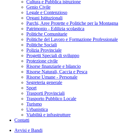
Cultura e Pubblica istruzione
Genio Civile
Legale e Contenzioso
Organi Istituzionali
Parchi, Aree Protette e Politiche per la Montagna
Patrimonio - Edilizia scolastica
Politiche Comunitarie
Politiche del Lavoro e Formazione Professionale
Politiche Sociali
Polizia Provinciale
Progetti Speciali di sviluppo
Protezione civile
Risorse finanziarie e bilancio
Risorse Naturali, Caccia e Pesca
Risorse Umane - Personale
Segreteria generale
Sport
Trasporti Provinciali
Trasporto Pubblico Locale
Turismo
Urbanistica
Viabilità e infrastrutture
Contatti
Avvisi e Bandi