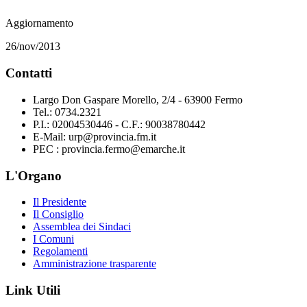
Aggiornamento
26/nov/2013
Contatti
Largo Don Gaspare Morello, 2/4 - 63900 Fermo
Tel.: 0734.2321
P.I.: 02004530446 - C.F.: 90038780442
E-Mail: urp@provincia.fm.it
PEC : provincia.fermo@emarche.it
L'Organo
Il Presidente
Il Consiglio
Assemblea dei Sindaci
I Comuni
Regolamenti
Amministrazione trasparente
Link Utili