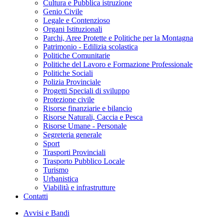
Cultura e Pubblica istruzione
Genio Civile
Legale e Contenzioso
Organi Istituzionali
Parchi, Aree Protette e Politiche per la Montagna
Patrimonio - Edilizia scolastica
Politiche Comunitarie
Politiche del Lavoro e Formazione Professionale
Politiche Sociali
Polizia Provinciale
Progetti Speciali di sviluppo
Protezione civile
Risorse finanziarie e bilancio
Risorse Naturali, Caccia e Pesca
Risorse Umane - Personale
Segreteria generale
Sport
Trasporti Provinciali
Trasporto Pubblico Locale
Turismo
Urbanistica
Viabilità e infrastrutture
Contatti
Avvisi e Bandi