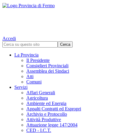
Accedi
La Provincia
Il Presidente
Consiglieri Provinciali
Assemblea dei Sindaci
Atti
Comuni
Servizi
Affari Generali
Agricoltura
Ambiente ed Energia
Appalti Contratti ed Espropri
Archivio e Protocollo
Attività Produttive
Attuazione legge 147/2004
CED - I.C.T.