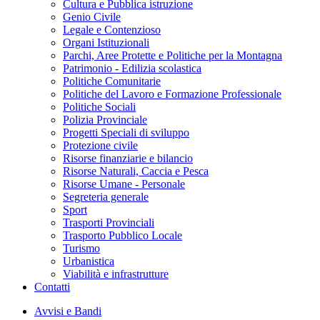
Cultura e Pubblica istruzione
Genio Civile
Legale e Contenzioso
Organi Istituzionali
Parchi, Aree Protette e Politiche per la Montagna
Patrimonio - Edilizia scolastica
Politiche Comunitarie
Politiche del Lavoro e Formazione Professionale
Politiche Sociali
Polizia Provinciale
Progetti Speciali di sviluppo
Protezione civile
Risorse finanziarie e bilancio
Risorse Naturali, Caccia e Pesca
Risorse Umane - Personale
Segreteria generale
Sport
Trasporti Provinciali
Trasporto Pubblico Locale
Turismo
Urbanistica
Viabilità e infrastrutture
Contatti
Avvisi e Bandi