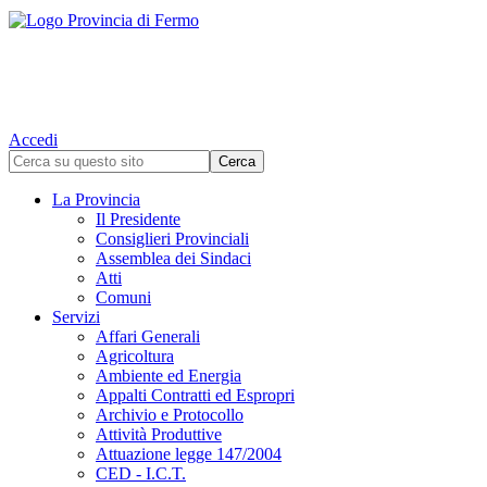
Accedi
La Provincia
Il Presidente
Consiglieri Provinciali
Assemblea dei Sindaci
Atti
Comuni
Servizi
Affari Generali
Agricoltura
Ambiente ed Energia
Appalti Contratti ed Espropri
Archivio e Protocollo
Attività Produttive
Attuazione legge 147/2004
CED - I.C.T.