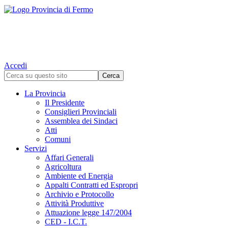
Accedi
La Provincia
Il Presidente
Consiglieri Provinciali
Assemblea dei Sindaci
Atti
Comuni
Servizi
Affari Generali
Agricoltura
Ambiente ed Energia
Appalti Contratti ed Espropri
Archivio e Protocollo
Attività Produttive
Attuazione legge 147/2004
CED - I.C.T.