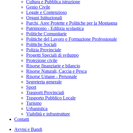
Cultura e Pubblica istruzione
Genio Civile
Legale e Contenzioso
Organi Istituzionali
Parchi, Aree Protette e Politiche per la Montagna
Patrimonio - Edilizia scolastica
Politiche Comunitarie
Politiche del Lavoro e Formazione Professionale
Politiche Sociali
Polizia Provinciale
Progetti Speciali di sviluppo
Protezione civile
Risorse finanziarie e bilancio
Risorse Naturali, Caccia e Pesca
Risorse Umane - Personale
Segreteria generale
Sport
Trasporti Provinciali
Trasporto Pubblico Locale
Turismo
Urbanistica
Viabilità e infrastrutture
Contatti
Avvisi e Bandi