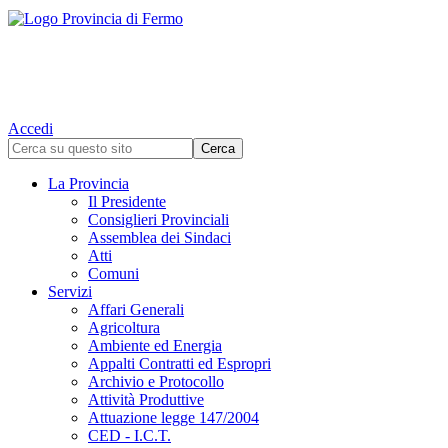
Accedi
La Provincia
Il Presidente
Consiglieri Provinciali
Assemblea dei Sindaci
Atti
Comuni
Servizi
Affari Generali
Agricoltura
Ambiente ed Energia
Appalti Contratti ed Espropri
Archivio e Protocollo
Attività Produttive
Attuazione legge 147/2004
CED - I.C.T.