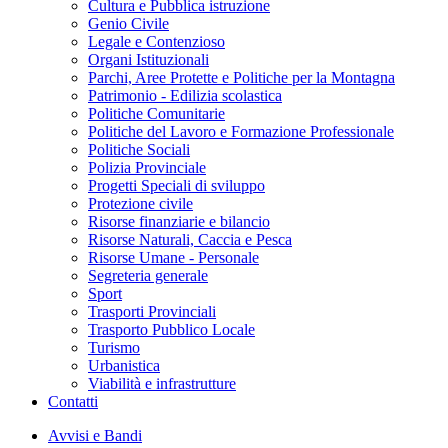
Cultura e Pubblica istruzione
Genio Civile
Legale e Contenzioso
Organi Istituzionali
Parchi, Aree Protette e Politiche per la Montagna
Patrimonio - Edilizia scolastica
Politiche Comunitarie
Politiche del Lavoro e Formazione Professionale
Politiche Sociali
Polizia Provinciale
Progetti Speciali di sviluppo
Protezione civile
Risorse finanziarie e bilancio
Risorse Naturali, Caccia e Pesca
Risorse Umane - Personale
Segreteria generale
Sport
Trasporti Provinciali
Trasporto Pubblico Locale
Turismo
Urbanistica
Viabilità e infrastrutture
Contatti
Avvisi e Bandi