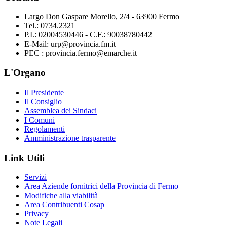
Largo Don Gaspare Morello, 2/4 - 63900 Fermo
Tel.: 0734.2321
P.I.: 02004530446 - C.F.: 90038780442
E-Mail: urp@provincia.fm.it
PEC : provincia.fermo@emarche.it
L'Organo
Il Presidente
Il Consiglio
Assemblea dei Sindaci
I Comuni
Regolamenti
Amministrazione trasparente
Link Utili
Servizi
Area Aziende fornitrici della Provincia di Fermo
Modifiche alla viabilità
Area Contribuenti Cosap
Privacy
Note Legali