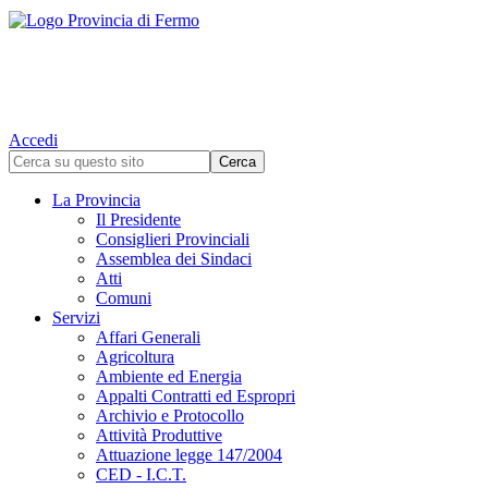
Accedi
La Provincia
Il Presidente
Consiglieri Provinciali
Assemblea dei Sindaci
Atti
Comuni
Servizi
Affari Generali
Agricoltura
Ambiente ed Energia
Appalti Contratti ed Espropri
Archivio e Protocollo
Attività Produttive
Attuazione legge 147/2004
CED - I.C.T.