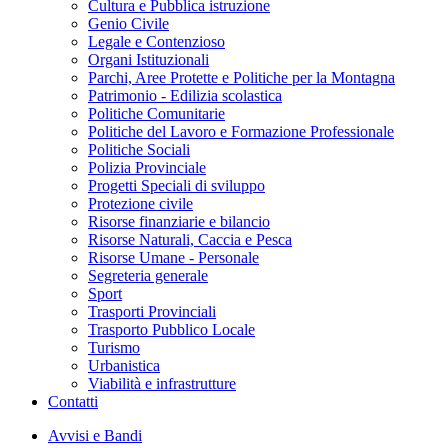
Cultura e Pubblica istruzione
Genio Civile
Legale e Contenzioso
Organi Istituzionali
Parchi, Aree Protette e Politiche per la Montagna
Patrimonio - Edilizia scolastica
Politiche Comunitarie
Politiche del Lavoro e Formazione Professionale
Politiche Sociali
Polizia Provinciale
Progetti Speciali di sviluppo
Protezione civile
Risorse finanziarie e bilancio
Risorse Naturali, Caccia e Pesca
Risorse Umane - Personale
Segreteria generale
Sport
Trasporti Provinciali
Trasporto Pubblico Locale
Turismo
Urbanistica
Viabilità e infrastrutture
Contatti
Avvisi e Bandi