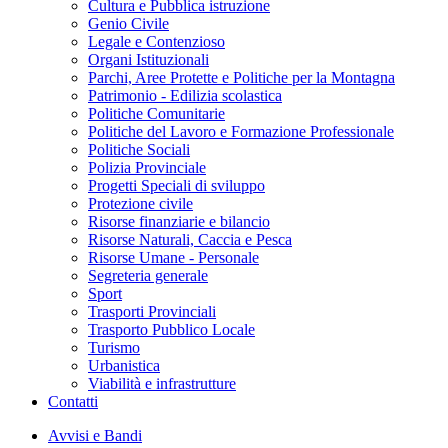
Cultura e Pubblica istruzione
Genio Civile
Legale e Contenzioso
Organi Istituzionali
Parchi, Aree Protette e Politiche per la Montagna
Patrimonio - Edilizia scolastica
Politiche Comunitarie
Politiche del Lavoro e Formazione Professionale
Politiche Sociali
Polizia Provinciale
Progetti Speciali di sviluppo
Protezione civile
Risorse finanziarie e bilancio
Risorse Naturali, Caccia e Pesca
Risorse Umane - Personale
Segreteria generale
Sport
Trasporti Provinciali
Trasporto Pubblico Locale
Turismo
Urbanistica
Viabilità e infrastrutture
Contatti
Avvisi e Bandi