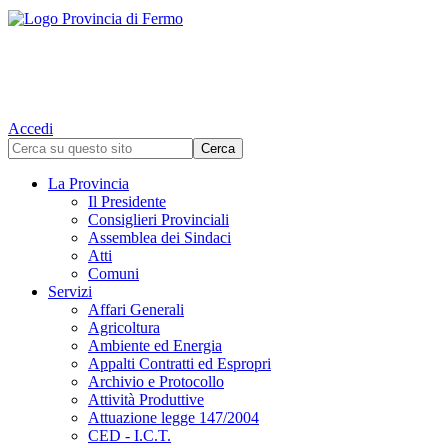
Accedi
La Provincia
Il Presidente
Consiglieri Provinciali
Assemblea dei Sindaci
Atti
Comuni
Servizi
Affari Generali
Agricoltura
Ambiente ed Energia
Appalti Contratti ed Espropri
Archivio e Protocollo
Attività Produttive
Attuazione legge 147/2004
CED - I.C.T.