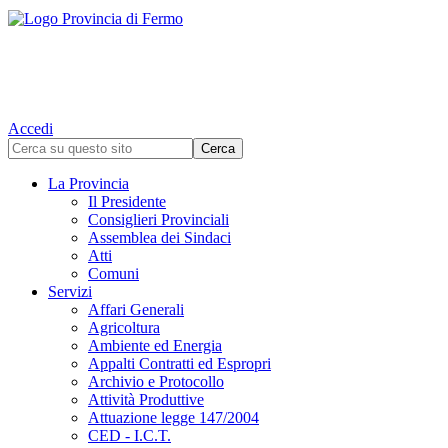
Accedi
La Provincia
Il Presidente
Consiglieri Provinciali
Assemblea dei Sindaci
Atti
Comuni
Servizi
Affari Generali
Agricoltura
Ambiente ed Energia
Appalti Contratti ed Espropri
Archivio e Protocollo
Attività Produttive
Attuazione legge 147/2004
CED - I.C.T.