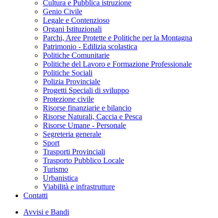
Cultura e Pubblica istruzione
Genio Civile
Legale e Contenzioso
Organi Istituzionali
Parchi, Aree Protette e Politiche per la Montagna
Patrimonio - Edilizia scolastica
Politiche Comunitarie
Politiche del Lavoro e Formazione Professionale
Politiche Sociali
Polizia Provinciale
Progetti Speciali di sviluppo
Protezione civile
Risorse finanziarie e bilancio
Risorse Naturali, Caccia e Pesca
Risorse Umane - Personale
Segreteria generale
Sport
Trasporti Provinciali
Trasporto Pubblico Locale
Turismo
Urbanistica
Viabilità e infrastrutture
Contatti
Avvisi e Bandi