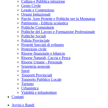
Cultura e Pubblica istruzione
Genio Civile
Legale e Contenzioso
Organi Istituzionali
Parchi, Aree Protette e Politiche per la Montagna
Patrimonio - Edilizia scolastica
Politiche Comunitarie
Politiche del Lavoro e Formazione Professionale
Politiche Sociali
Polizia Provinciale
Progetti Speciali di sviluppo
Protezione civile
Risorse finanziarie e bilancio
Risorse Naturali, Caccia e Pesca
Risorse Umane - Personale
Segreteria generale
Sport
Trasporti Provinciali
Trasporto Pubblico Locale
Turismo
Urbanistica
Viabilità e infrastrutture
Contatti
Avvisi e Bandi