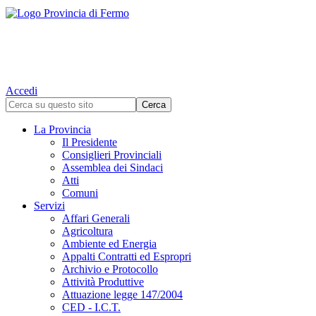
Accedi
La Provincia
Il Presidente
Consiglieri Provinciali
Assemblea dei Sindaci
Atti
Comuni
Servizi
Affari Generali
Agricoltura
Ambiente ed Energia
Appalti Contratti ed Espropri
Archivio e Protocollo
Attività Produttive
Attuazione legge 147/2004
CED - I.C.T.