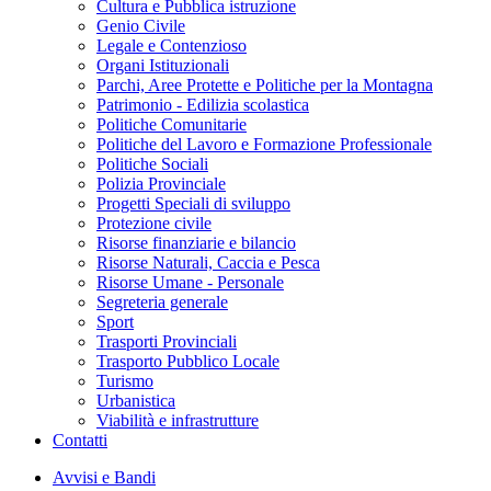
Cultura e Pubblica istruzione
Genio Civile
Legale e Contenzioso
Organi Istituzionali
Parchi, Aree Protette e Politiche per la Montagna
Patrimonio - Edilizia scolastica
Politiche Comunitarie
Politiche del Lavoro e Formazione Professionale
Politiche Sociali
Polizia Provinciale
Progetti Speciali di sviluppo
Protezione civile
Risorse finanziarie e bilancio
Risorse Naturali, Caccia e Pesca
Risorse Umane - Personale
Segreteria generale
Sport
Trasporti Provinciali
Trasporto Pubblico Locale
Turismo
Urbanistica
Viabilità e infrastrutture
Contatti
Avvisi e Bandi