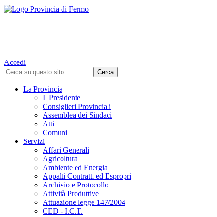
Accedi
La Provincia
Il Presidente
Consiglieri Provinciali
Assemblea dei Sindaci
Atti
Comuni
Servizi
Affari Generali
Agricoltura
Ambiente ed Energia
Appalti Contratti ed Espropri
Archivio e Protocollo
Attività Produttive
Attuazione legge 147/2004
CED - I.C.T.