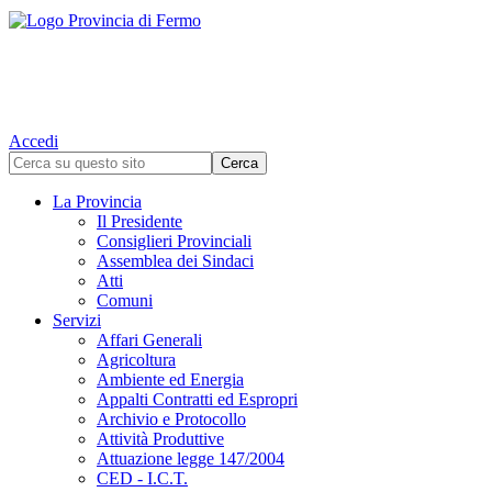
Accedi
La Provincia
Il Presidente
Consiglieri Provinciali
Assemblea dei Sindaci
Atti
Comuni
Servizi
Affari Generali
Agricoltura
Ambiente ed Energia
Appalti Contratti ed Espropri
Archivio e Protocollo
Attività Produttive
Attuazione legge 147/2004
CED - I.C.T.