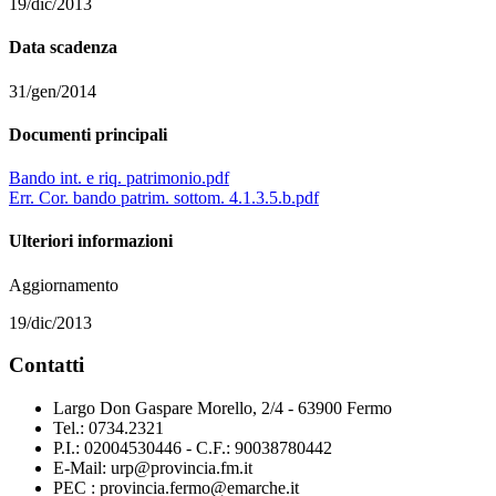
19/dic/2013
Data scadenza
31/gen/2014
Documenti principali
Bando int. e riq. patrimonio.pdf
Err. Cor. bando patrim. sottom. 4.1.3.5.b.pdf
Ulteriori informazioni
Aggiornamento
19/dic/2013
Contatti
Largo Don Gaspare Morello, 2/4 - 63900 Fermo
Tel.: 0734.2321
P.I.: 02004530446 - C.F.: 90038780442
E-Mail: urp@provincia.fm.it
PEC : provincia.fermo@emarche.it