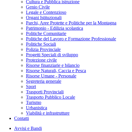
Cultura e Pubblica istruzione
Genio Civile
Legale e Contenzioso
Organi Istituzionali
Parchi, Aree Protette e Politiche per la Montagna
Patrimonio - Edilizia scolastica
Politiche Comunitarie
Politiche del Lavoro e Formazione Professionale
Politiche Sociali
Polizia Provinciale
Progetti Speciali di sviluppo
Protezione civile
Risorse finanziarie e bilancio
Risorse Naturali, Caccia e Pesca
Risorse Umane - Personale
Segreteria generale
Sport
Trasporti Provinciali
Trasporto Pubblico Locale
Turismo
Urbanistica
Viabilità e infrastrutture
Contatti
Avvisi e Bandi