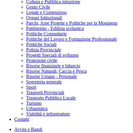
Cultura e Pubblica istruzione
Genio Civile
Legale e Contenzioso
Organi Istituzionali
Parchi, Aree Protette e Politiche per la Montagna
Patrimonio - Edilizia scolastica
Politiche Comunitarie
Politiche del Lavoro e Formazione Professionale
Politiche Sociali
Polizia Provinciale
Progetti Speciali di sviluppo
Protezione civile
Risorse finanziarie e bilancio
Risorse Naturali, Caccia e Pesca
Risorse Umane - Personale
Segreteria generale
Sport
Trasporti Provinciali
Trasporto Pubblico Locale
Turismo
Urbanistica
Viabilità e infrastrutture
Contatti
Avvisi e Bandi