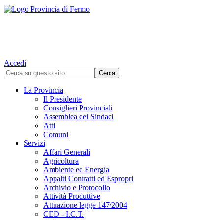
Accedi
La Provincia
Il Presidente
Consiglieri Provinciali
Assemblea dei Sindaci
Atti
Comuni
Servizi
Affari Generali
Agricoltura
Ambiente ed Energia
Appalti Contratti ed Espropri
Archivio e Protocollo
Attività Produttive
Attuazione legge 147/2004
CED - I.C.T.