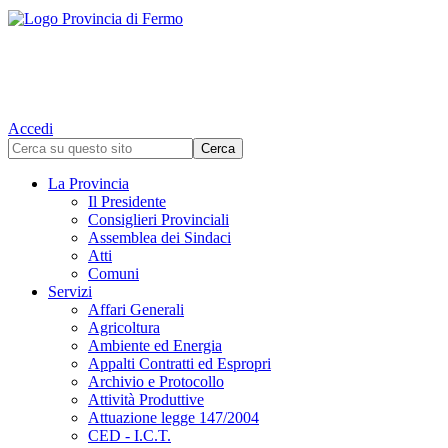
Accedi
La Provincia
Il Presidente
Consiglieri Provinciali
Assemblea dei Sindaci
Atti
Comuni
Servizi
Affari Generali
Agricoltura
Ambiente ed Energia
Appalti Contratti ed Espropri
Archivio e Protocollo
Attività Produttive
Attuazione legge 147/2004
CED - I.C.T.