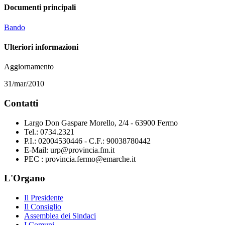
Documenti principali
Bando
Ulteriori informazioni
Aggiornamento
31/mar/2010
Contatti
Largo Don Gaspare Morello, 2/4 - 63900 Fermo
Tel.: 0734.2321
P.I.: 02004530446 - C.F.: 90038780442
E-Mail: urp@provincia.fm.it
PEC : provincia.fermo@emarche.it
L'Organo
Il Presidente
Il Consiglio
Assemblea dei Sindaci
I Comuni