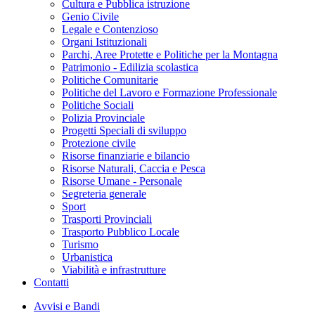
Cultura e Pubblica istruzione
Genio Civile
Legale e Contenzioso
Organi Istituzionali
Parchi, Aree Protette e Politiche per la Montagna
Patrimonio - Edilizia scolastica
Politiche Comunitarie
Politiche del Lavoro e Formazione Professionale
Politiche Sociali
Polizia Provinciale
Progetti Speciali di sviluppo
Protezione civile
Risorse finanziarie e bilancio
Risorse Naturali, Caccia e Pesca
Risorse Umane - Personale
Segreteria generale
Sport
Trasporti Provinciali
Trasporto Pubblico Locale
Turismo
Urbanistica
Viabilità e infrastrutture
Contatti
Avvisi e Bandi