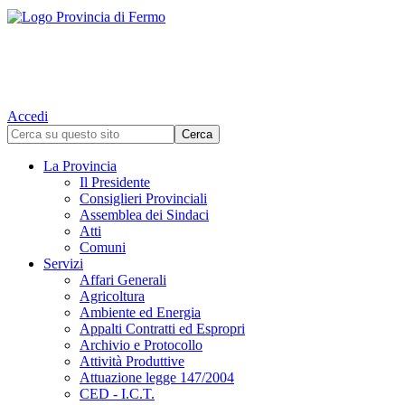
Accedi
La Provincia
Il Presidente
Consiglieri Provinciali
Assemblea dei Sindaci
Atti
Comuni
Servizi
Affari Generali
Agricoltura
Ambiente ed Energia
Appalti Contratti ed Espropri
Archivio e Protocollo
Attività Produttive
Attuazione legge 147/2004
CED - I.C.T.