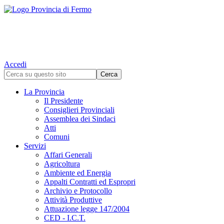
Accedi
La Provincia
Il Presidente
Consiglieri Provinciali
Assemblea dei Sindaci
Atti
Comuni
Servizi
Affari Generali
Agricoltura
Ambiente ed Energia
Appalti Contratti ed Espropri
Archivio e Protocollo
Attività Produttive
Attuazione legge 147/2004
CED - I.C.T.