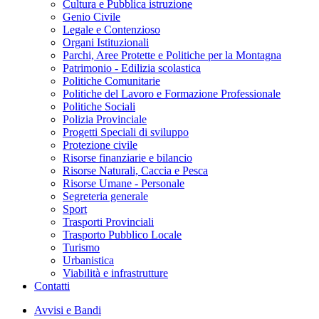
Cultura e Pubblica istruzione
Genio Civile
Legale e Contenzioso
Organi Istituzionali
Parchi, Aree Protette e Politiche per la Montagna
Patrimonio - Edilizia scolastica
Politiche Comunitarie
Politiche del Lavoro e Formazione Professionale
Politiche Sociali
Polizia Provinciale
Progetti Speciali di sviluppo
Protezione civile
Risorse finanziarie e bilancio
Risorse Naturali, Caccia e Pesca
Risorse Umane - Personale
Segreteria generale
Sport
Trasporti Provinciali
Trasporto Pubblico Locale
Turismo
Urbanistica
Viabilità e infrastrutture
Contatti
Avvisi e Bandi