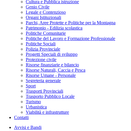
Cultura e Pubblica istruzione
Genio Civile
Legale e Contenzioso
Organi Istituzionali
Parchi, Aree Protette e Politiche per la Montagna
Patrimonio - Edilizia scolastica
Politiche Comunitarie
Politiche del Lavoro e Formazione Professionale
Politiche Sociali
Polizia Provinciale
Progetti Speciali di sviluppo
Protezione civile
Risorse finanziarie e bilancio
Risorse Naturali, Caccia e Pesca
Risorse Umane - Personale
Segreteria generale
Sport
Trasporti Provinciali
Trasporto Pubblico Locale
Turismo
Urbanistica
Viabilità e infrastrutture
Contatti
Avvisi e Bandi