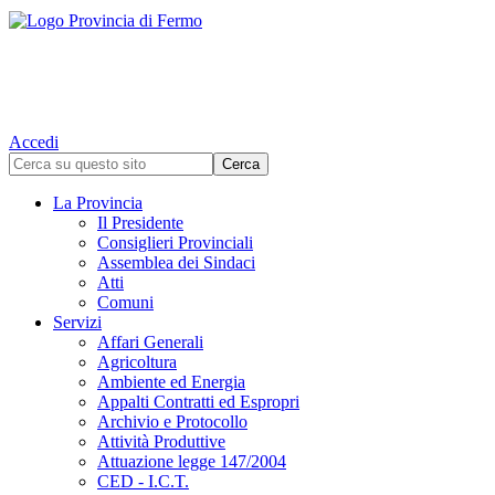
Accedi
La Provincia
Il Presidente
Consiglieri Provinciali
Assemblea dei Sindaci
Atti
Comuni
Servizi
Affari Generali
Agricoltura
Ambiente ed Energia
Appalti Contratti ed Espropri
Archivio e Protocollo
Attività Produttive
Attuazione legge 147/2004
CED - I.C.T.