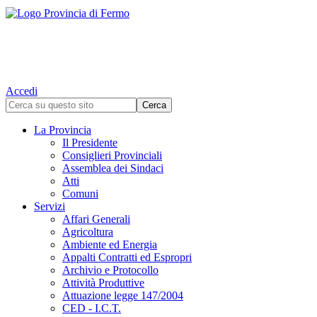
Accedi
La Provincia
Il Presidente
Consiglieri Provinciali
Assemblea dei Sindaci
Atti
Comuni
Servizi
Affari Generali
Agricoltura
Ambiente ed Energia
Appalti Contratti ed Espropri
Archivio e Protocollo
Attività Produttive
Attuazione legge 147/2004
CED - I.C.T.