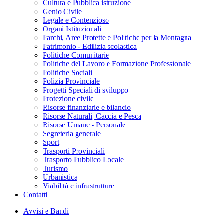
Cultura e Pubblica istruzione
Genio Civile
Legale e Contenzioso
Organi Istituzionali
Parchi, Aree Protette e Politiche per la Montagna
Patrimonio - Edilizia scolastica
Politiche Comunitarie
Politiche del Lavoro e Formazione Professionale
Politiche Sociali
Polizia Provinciale
Progetti Speciali di sviluppo
Protezione civile
Risorse finanziarie e bilancio
Risorse Naturali, Caccia e Pesca
Risorse Umane - Personale
Segreteria generale
Sport
Trasporti Provinciali
Trasporto Pubblico Locale
Turismo
Urbanistica
Viabilità e infrastrutture
Contatti
Avvisi e Bandi