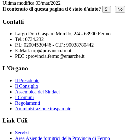
Ultima modifica 03/mar/2022
Il contenuto di questa pagina ti è stato d'aiuto?
·
Si
No
Contatti
Largo Don Gaspare Morello, 2/4 - 63900 Fermo
Tel.: 0734.2321
P.I.: 02004530446 - C.F.: 90038780442
E-Mail: urp@provincia.fm.it
PEC : provincia.fermo@emarche.it
L'Organo
Il Presidente
Il Consiglio
Assemblea dei Sindaci
I Comuni
Regolamenti
Amministrazione trasparente
Link Utili
Servizi
Area Aziende fornitrici della Provincia di Fermo