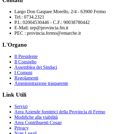
Contatti
Largo Don Gaspare Morello, 2/4 - 63900 Fermo
Tel.: 0734.2321
P.I.: 02004530446 - C.F.: 90038780442
E-Mail: urp@provincia.fm.it
PEC : provincia.fermo@emarche.it
L'Organo
Il Presidente
Il Consiglio
Assemblea dei Sindaci
I Comuni
Regolamenti
Amministrazione trasparente
Link Utili
Servizi
Area Aziende fornitrici della Provincia di Fermo
Modifiche alla viabilità
Area Contribuenti Cosap
Privacy
Note Legali