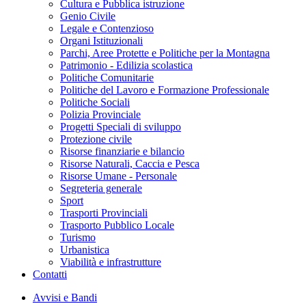
Cultura e Pubblica istruzione
Genio Civile
Legale e Contenzioso
Organi Istituzionali
Parchi, Aree Protette e Politiche per la Montagna
Patrimonio - Edilizia scolastica
Politiche Comunitarie
Politiche del Lavoro e Formazione Professionale
Politiche Sociali
Polizia Provinciale
Progetti Speciali di sviluppo
Protezione civile
Risorse finanziarie e bilancio
Risorse Naturali, Caccia e Pesca
Risorse Umane - Personale
Segreteria generale
Sport
Trasporti Provinciali
Trasporto Pubblico Locale
Turismo
Urbanistica
Viabilità e infrastrutture
Contatti
Avvisi e Bandi