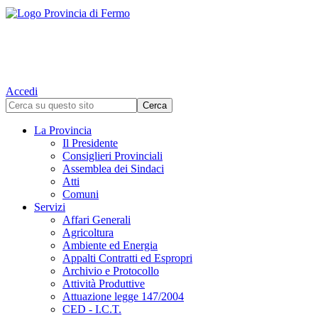
Accedi
La Provincia
Il Presidente
Consiglieri Provinciali
Assemblea dei Sindaci
Atti
Comuni
Servizi
Affari Generali
Agricoltura
Ambiente ed Energia
Appalti Contratti ed Espropri
Archivio e Protocollo
Attività Produttive
Attuazione legge 147/2004
CED - I.C.T.