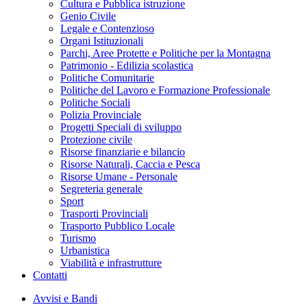
Cultura e Pubblica istruzione
Genio Civile
Legale e Contenzioso
Organi Istituzionali
Parchi, Aree Protette e Politiche per la Montagna
Patrimonio - Edilizia scolastica
Politiche Comunitarie
Politiche del Lavoro e Formazione Professionale
Politiche Sociali
Polizia Provinciale
Progetti Speciali di sviluppo
Protezione civile
Risorse finanziarie e bilancio
Risorse Naturali, Caccia e Pesca
Risorse Umane - Personale
Segreteria generale
Sport
Trasporti Provinciali
Trasporto Pubblico Locale
Turismo
Urbanistica
Viabilità e infrastrutture
Contatti
Avvisi e Bandi