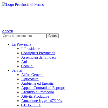
Accedi
La Provincia
Il Presidente
Consiglieri Provinciali
Assemblea dei Sindaci
Atti
Comuni
Servizi
Affari Generali
Agricoltura
Ambiente ed Energia
Appalti Contratti ed Espropri
Archivio e Protocollo
Attività Produttive
Attuazione legge 147/2004
CED - I.C.T.