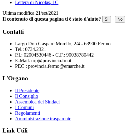
Lettera di Nicolas, 1C
Ultima modifica 21/set/2021
Il contenuto di questa pagina ti è stato d'aiuto?
·
Si
No
Contatti
Largo Don Gaspare Morello, 2/4 - 63900 Fermo
Tel.: 0734.2321
P.I.: 02004530446 - C.F.: 90038780442
E-Mail: urp@provincia.fm.it
PEC : provincia.fermo@emarche.it
L'Organo
Il Presidente
Il Consiglio
Assemblea dei Sindaci
I Comuni
Regolamenti
Amministrazione trasparente
Link Utili