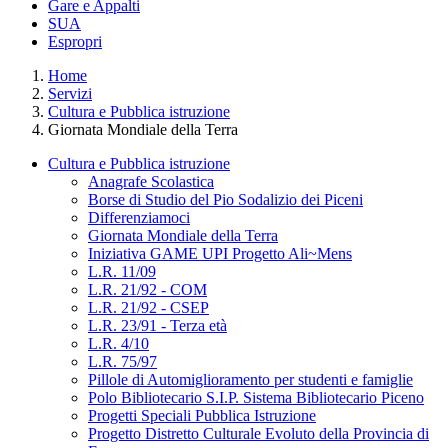
Gare e Appalti
SUA
Espropri
Home
Servizi
Cultura e Pubblica istruzione
Giornata Mondiale della Terra
Cultura e Pubblica istruzione
Anagrafe Scolastica
Borse di Studio del Pio Sodalizio dei Piceni
Differenziamoci
Giornata Mondiale della Terra
Iniziativa GAME UPI Progetto Ali~Mens
L.R. 11/09
L.R. 21/92 - COM
L.R. 21/92 - CSEP
L.R. 23/91 - Terza età
L.R. 4/10
L.R. 75/97
Pillole di Automiglioramento per studenti e famiglie
Polo Bibliotecario S.I.P. Sistema Bibliotecario Piceno
Progetti Speciali Pubblica Istruzione
Progetto Distretto Culturale Evoluto della Provincia di