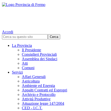
Accedi
La Provincia
Il Presidente
Consiglieri Provinciali
Assemblea dei Sindaci
Atti
Comuni
Servizi
Affari Generali
Agricoltura
Ambiente ed Energia
Appalti Contratti ed Espropri
Archivio e Protocollo
Attività Produttive
Attuazione legge 147/2004
CED - I.C.T.