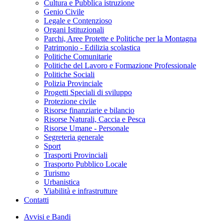
Cultura e Pubblica istruzione
Genio Civile
Legale e Contenzioso
Organi Istituzionali
Parchi, Aree Protette e Politiche per la Montagna
Patrimonio - Edilizia scolastica
Politiche Comunitarie
Politiche del Lavoro e Formazione Professionale
Politiche Sociali
Polizia Provinciale
Progetti Speciali di sviluppo
Protezione civile
Risorse finanziarie e bilancio
Risorse Naturali, Caccia e Pesca
Risorse Umane - Personale
Segreteria generale
Sport
Trasporti Provinciali
Trasporto Pubblico Locale
Turismo
Urbanistica
Viabilità e infrastrutture
Contatti
Avvisi e Bandi