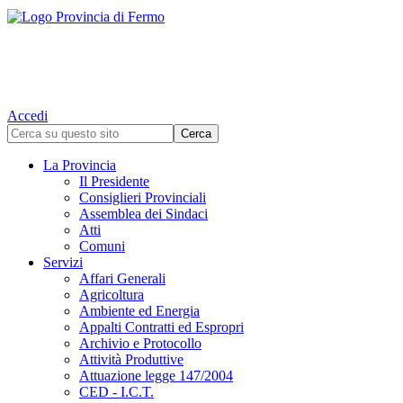
Accedi
La Provincia
Il Presidente
Consiglieri Provinciali
Assemblea dei Sindaci
Atti
Comuni
Servizi
Affari Generali
Agricoltura
Ambiente ed Energia
Appalti Contratti ed Espropri
Archivio e Protocollo
Attività Produttive
Attuazione legge 147/2004
CED - I.C.T.