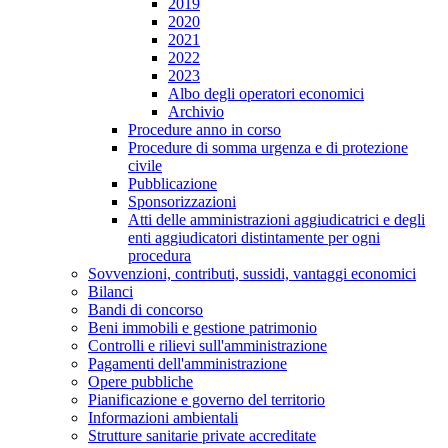
2019
2020
2021
2022
2023
Albo degli operatori economici
Archivio
Procedure anno in corso
Procedure di somma urgenza e di protezione
civile
Pubblicazione
Sponsorizzazioni
Atti delle amministrazioni aggiudicatrici e degli
enti aggiudicatori distintamente per ogni
procedura
Sovvenzioni, contributi, sussidi, vantaggi economici
Bilanci
Bandi di concorso
Beni immobili e gestione patrimonio
Controlli e rilievi sull'amministrazione
Pagamenti dell'amministrazione
Opere pubbliche
Pianificazione e governo del territorio
Informazioni ambientali
Strutture sanitarie private accreditate