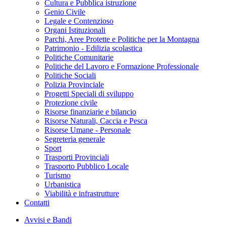
Cultura e Pubblica istruzione
Genio Civile
Legale e Contenzioso
Organi Istituzionali
Parchi, Aree Protette e Politiche per la Montagna
Patrimonio - Edilizia scolastica
Politiche Comunitarie
Politiche del Lavoro e Formazione Professionale
Politiche Sociali
Polizia Provinciale
Progetti Speciali di sviluppo
Protezione civile
Risorse finanziarie e bilancio
Risorse Naturali, Caccia e Pesca
Risorse Umane - Personale
Segreteria generale
Sport
Trasporti Provinciali
Trasporto Pubblico Locale
Turismo
Urbanistica
Viabilità e infrastrutture
Contatti
Avvisi e Bandi