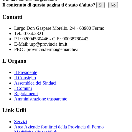
Il contenuto di questa pagina ti è stato d'aiuto?
·
Si
No
Contatti
Largo Don Gaspare Morello, 2/4 - 63900 Fermo
Tel.: 0734.2321
P.I.: 02004530446 - C.F.: 90038780442
E-Mail: urp@provincia.fm.it
PEC : provincia.fermo@emarche.it
L'Organo
Il Presidente
Il Consiglio
Assemblea dei Sindaci
I Comuni
Regolamenti
Amministrazione trasparente
Link Utili
Servizi
Area Aziende fornitrici della Provincia di Fermo