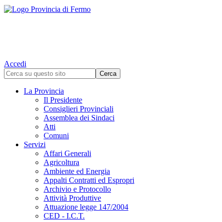
Accedi
La Provincia
Il Presidente
Consiglieri Provinciali
Assemblea dei Sindaci
Atti
Comuni
Servizi
Affari Generali
Agricoltura
Ambiente ed Energia
Appalti Contratti ed Espropri
Archivio e Protocollo
Attività Produttive
Attuazione legge 147/2004
CED - I.C.T.