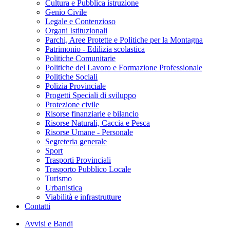
Cultura e Pubblica istruzione
Genio Civile
Legale e Contenzioso
Organi Istituzionali
Parchi, Aree Protette e Politiche per la Montagna
Patrimonio - Edilizia scolastica
Politiche Comunitarie
Politiche del Lavoro e Formazione Professionale
Politiche Sociali
Polizia Provinciale
Progetti Speciali di sviluppo
Protezione civile
Risorse finanziarie e bilancio
Risorse Naturali, Caccia e Pesca
Risorse Umane - Personale
Segreteria generale
Sport
Trasporti Provinciali
Trasporto Pubblico Locale
Turismo
Urbanistica
Viabilità e infrastrutture
Contatti
Avvisi e Bandi