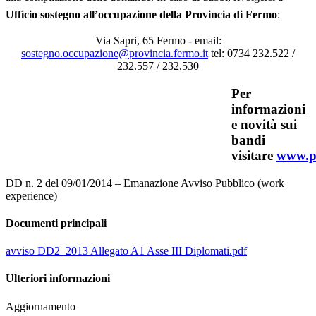
Ufficio sostegno all’occupazione
della Provincia di Fermo
:
Via Sapri, 65 Fermo - email:
sostegno.occupazione@provincia.fermo.it
tel: 0734 232.522 /
232.557 / 232.530
Per
informazioni
e novità sui
bandi
visitare
www.pr
DD n. 2 del 09/01/2014 – Emanazione Avviso Pubblico (work
experience)
Documenti principali
avviso DD2_2013 Allegato A1 Asse III Diplomati.pdf
Ulteriori informazioni
Aggiornamento