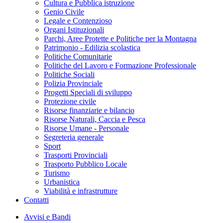
Cultura e Pubblica istruzione
Genio Civile
Legale e Contenzioso
Organi Istituzionali
Parchi, Aree Protette e Politiche per la Montagna
Patrimonio - Edilizia scolastica
Politiche Comunitarie
Politiche del Lavoro e Formazione Professionale
Politiche Sociali
Polizia Provinciale
Progetti Speciali di sviluppo
Protezione civile
Risorse finanziarie e bilancio
Risorse Naturali, Caccia e Pesca
Risorse Umane - Personale
Segreteria generale
Sport
Trasporti Provinciali
Trasporto Pubblico Locale
Turismo
Urbanistica
Viabilità e infrastrutture
Contatti
Avvisi e Bandi