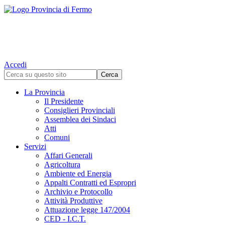
Accedi
La Provincia
Il Presidente
Consiglieri Provinciali
Assemblea dei Sindaci
Atti
Comuni
Servizi
Affari Generali
Agricoltura
Ambiente ed Energia
Appalti Contratti ed Espropri
Archivio e Protocollo
Attività Produttive
Attuazione legge 147/2004
CED - I.C.T.