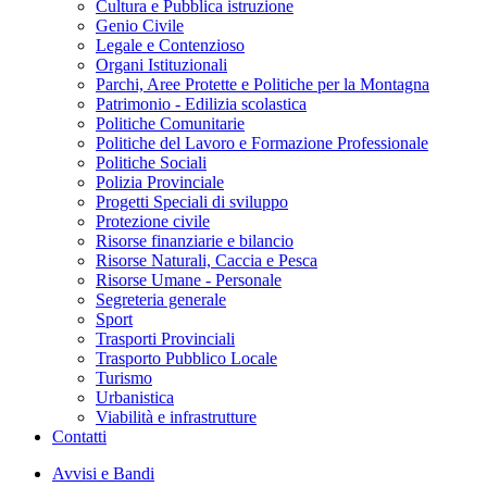
Cultura e Pubblica istruzione
Genio Civile
Legale e Contenzioso
Organi Istituzionali
Parchi, Aree Protette e Politiche per la Montagna
Patrimonio - Edilizia scolastica
Politiche Comunitarie
Politiche del Lavoro e Formazione Professionale
Politiche Sociali
Polizia Provinciale
Progetti Speciali di sviluppo
Protezione civile
Risorse finanziarie e bilancio
Risorse Naturali, Caccia e Pesca
Risorse Umane - Personale
Segreteria generale
Sport
Trasporti Provinciali
Trasporto Pubblico Locale
Turismo
Urbanistica
Viabilità e infrastrutture
Contatti
Avvisi e Bandi