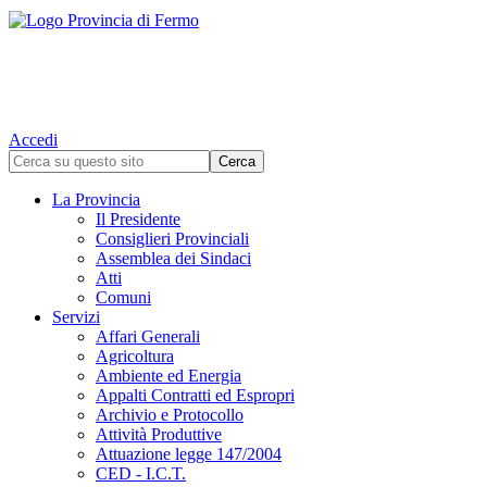
Accedi
La Provincia
Il Presidente
Consiglieri Provinciali
Assemblea dei Sindaci
Atti
Comuni
Servizi
Affari Generali
Agricoltura
Ambiente ed Energia
Appalti Contratti ed Espropri
Archivio e Protocollo
Attività Produttive
Attuazione legge 147/2004
CED - I.C.T.