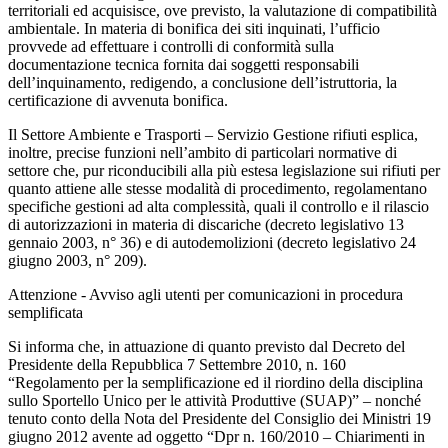
territoriali ed acquisisce, ove previsto, la valutazione di compatibilità
ambientale. In materia di bonifica dei siti inquinati, l’ufficio
provvede ad effettuare i controlli di conformità sulla
documentazione tecnica fornita dai soggetti responsabili
dell’inquinamento, redigendo, a conclusione dell’istruttoria, la
certificazione di avvenuta bonifica.
Il Settore Ambiente e Trasporti – Servizio Gestione rifiuti esplica,
inoltre, precise funzioni nell’ambito di particolari normative di
settore che, pur riconducibili alla più estesa legislazione sui rifiuti per
quanto attiene alle stesse modalità di procedimento, regolamentano
specifiche gestioni ad alta complessità, quali il controllo e il rilascio
di autorizzazioni in materia di discariche (decreto legislativo 13
gennaio 2003, n° 36) e di autodemolizioni (decreto legislativo 24
giugno 2003, n° 209).
Attenzione - Avviso agli utenti per comunicazioni in procedura
semplificata
Si informa che, in attuazione di quanto previsto dal Decreto del
Presidente della Repubblica 7 Settembre 2010, n. 160
“Regolamento per la semplificazione ed il riordino della disciplina
sullo Sportello Unico per le attività Produttive (SUAP)” – nonché
tenuto conto della Nota del Presidente del Consiglio dei Ministri 19
giugno 2012 avente ad oggetto “Dpr n. 160/2010 – Chiarimenti in