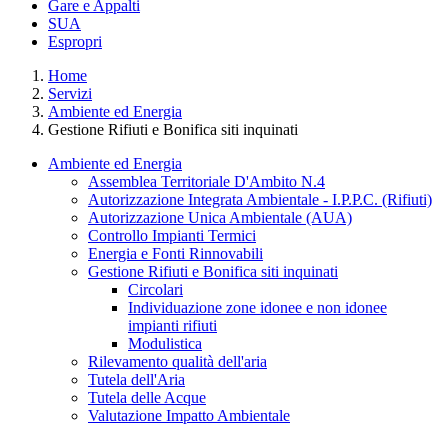
Gare e Appalti
SUA
Espropri
Home
Servizi
Ambiente ed Energia
Gestione Rifiuti e Bonifica siti inquinati
Ambiente ed Energia
Assemblea Territoriale D'Ambito N.4
Autorizzazione Integrata Ambientale - I.P.P.C. (Rifiuti)
Autorizzazione Unica Ambientale (AUA)
Controllo Impianti Termici
Energia e Fonti Rinnovabili
Gestione Rifiuti e Bonifica siti inquinati
Circolari
Individuazione zone idonee e non idonee
impianti rifiuti
Modulistica
Rilevamento qualità dell'aria
Tutela dell'Aria
Tutela delle Acque
Valutazione Impatto Ambientale