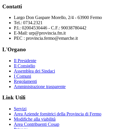
Contatti
Largo Don Gaspare Morello, 2/4 - 63900 Fermo
Tel.: 0734.2321
P.I.: 02004530446 - C.F.: 90038780442
E-Mail: urp@provincia.fm.it
PEC : provincia.fermo@emarche.it
L'Organo
Il Presidente
Il Consiglio
Assemblea dei Sindaci
I Comuni
Regolamenti
Amministrazione trasparente
Link Utili
Servizi
Area Aziende fornitrici della Provincia di Fermo
Modifiche alla viabilità
Area Contribuenti Cosap