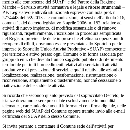
merito alle competenze del SUAP” e del Parere della Regione
Marche – Servizio attività normativa e legale e risorse strumentali –
P.F. Legislativo e attività istituzionali espresso con nota prot. n.
5774448 del 5/2/2013 - le comunicazioni, ai sensi dell’articolo 216,
comma 1, del decreto legislativo 3 aprile 2006, n. 152, relative ad
attività di nuovo impianto, di modifica sostanziale o di rinnovo
riguardanti, rispettivamente, l’iscrizione in procedura semplificata
nel Registro provinciale delle imprese che effettuano operazioni di
recupero di rifiuti, dovranno essere presentate allo Sportello per le
imprese (o Sportello Unico Attività Produttive - SUAP) competente
per territorio e attivo presso ogni Comune o in forma associata per
gruppi di enti, che diventa l’unico soggetto pubblico di riferimento
territoriale per tutti i procedimenti relativi all'esercizio di attività
produttive e di prestazione di servizi, e quelli relativi alle azioni di
localizzazione, realizzazione, trasformazione, ristrutturazione o
riconversione, ampliamento o trasferimento, nonché cessazione o
riattivazione delle suddette attività.
Si ricorda che secondo quanto previsto dal sopraccitato Decreto, le
istanze dovranno essere presentate esclusivamente in modalità
telematica, caricando documenti informatici con firma digitale, nelle
pagine web del SUAP del Comune oppure tramite invio alla e-mail
certificata del SUAP dello stesso Comune.
Si invita pertanto a contattare il Comune sede dell’attività per