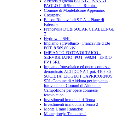
Azienda Agricola PAPA GIOVANNI
PAOLO II di Simonelli Romina
Comune di Montefalcone Appennino
Crosspark
Edison Rinnovabili S.P.A. - Piane di
Falerone
Francavilla D'Ete SOLAR CHALLENGE
7
Hydrowatt SHP
Impianto agrivoltaico - Francaville d'Ete -
POT. 8.569,80 kW
IMPIANTO FOTOVOLTAICO -
SERVIGLIANO- POT. 998,04 - EPICO
FV1 SRL
Impianto fotovoltaico ed opere connesse,
denominato ALTIDONA 1 pot. 4167,36 -
SOCIETA' LIOGEO1 CAPRICORNUS
SRL Comune di Altidona per impianto
fotovoltaico- Comuni di Altidona e
Campofilone per opere connesse
fotovoltaico
Investimenti immobiliari Tenna
Investimenti immobiliari Tenna 2
Monte Urano Ramadori
Montegiorgio Tecnometal