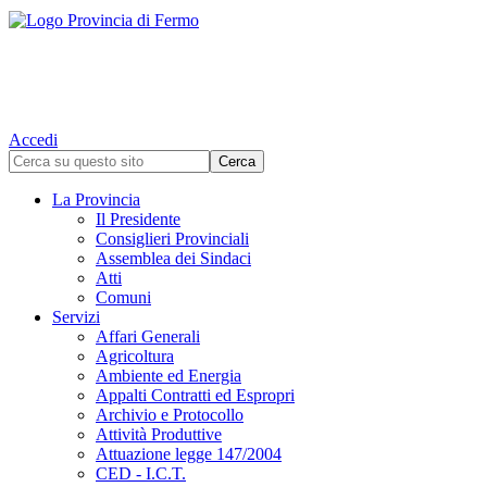
Accedi
La Provincia
Il Presidente
Consiglieri Provinciali
Assemblea dei Sindaci
Atti
Comuni
Servizi
Affari Generali
Agricoltura
Ambiente ed Energia
Appalti Contratti ed Espropri
Archivio e Protocollo
Attività Produttive
Attuazione legge 147/2004
CED - I.C.T.