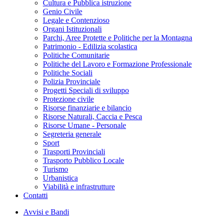
Cultura e Pubblica istruzione
Genio Civile
Legale e Contenzioso
Organi Istituzionali
Parchi, Aree Protette e Politiche per la Montagna
Patrimonio - Edilizia scolastica
Politiche Comunitarie
Politiche del Lavoro e Formazione Professionale
Politiche Sociali
Polizia Provinciale
Progetti Speciali di sviluppo
Protezione civile
Risorse finanziarie e bilancio
Risorse Naturali, Caccia e Pesca
Risorse Umane - Personale
Segreteria generale
Sport
Trasporti Provinciali
Trasporto Pubblico Locale
Turismo
Urbanistica
Viabilità e infrastrutture
Contatti
Avvisi e Bandi