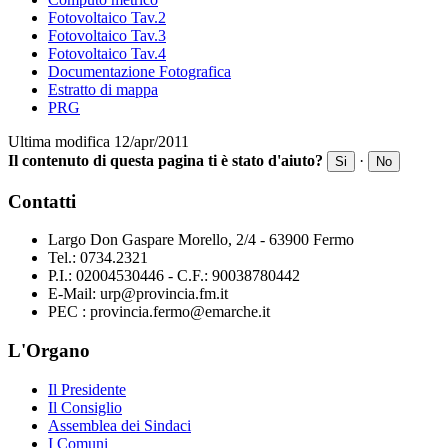
Fotovoltaico Tav.2
Fotovoltaico Tav.3
Fotovoltaico Tav.4
Documentazione Fotografica
Estratto di mappa
PRG
Ultima modifica 12/apr/2011
Il contenuto di questa pagina ti è stato d'aiuto?
·
Si
No
Contatti
Largo Don Gaspare Morello, 2/4 - 63900 Fermo
Tel.: 0734.2321
P.I.: 02004530446 - C.F.: 90038780442
E-Mail: urp@provincia.fm.it
PEC : provincia.fermo@emarche.it
L'Organo
Il Presidente
Il Consiglio
Assemblea dei Sindaci
I Comuni