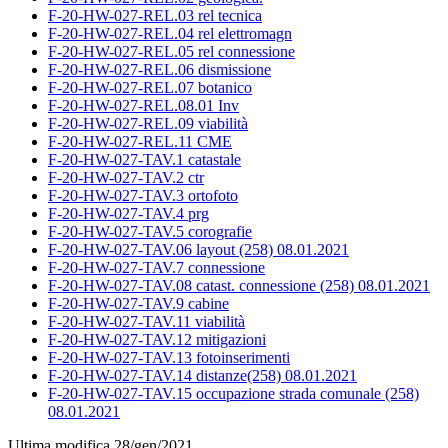
F-20-HW-027-REL.03 rel tecnica
F-20-HW-027-REL.04 rel elettromagn
F-20-HW-027-REL.05 rel connessione
F-20-HW-027-REL.06 dismissione
F-20-HW-027-REL.07 botanico
F-20-HW-027-REL.08.01 Inv
F-20-HW-027-REL.09 viabilità
F-20-HW-027-REL.11 CME
F-20-HW-027-TAV.1 catastale
F-20-HW-027-TAV.2 ctr
F-20-HW-027-TAV.3 ortofoto
F-20-HW-027-TAV.4 prg
F-20-HW-027-TAV.5 corografie
F-20-HW-027-TAV.06 layout (258) 08.01.2021
F-20-HW-027-TAV.7 connessione
F-20-HW-027-TAV.08 catast. connessione (258) 08.01.2021
F-20-HW-027-TAV.9 cabine
F-20-HW-027-TAV.11 viabilità
F-20-HW-027-TAV.12 mitigazioni
F-20-HW-027-TAV.13 fotoinserimenti
F-20-HW-027-TAV.14 distanze(258) 08.01.2021
F-20-HW-027-TAV.15 occupazione strada comunale (258)
08.01.2021
Ultima modifica 28/gen/2021