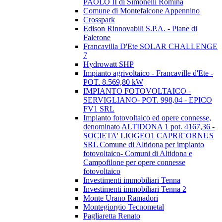
PAOLO II di Simonelli Romina
Comune di Montefalcone Appennino
Crosspark
Edison Rinnovabili S.P.A. - Piane di
Falerone
Francavilla D'Ete SOLAR CHALLENGE
7
Hydrowatt SHP
Impianto agrivoltaico - Francaville d'Ete -
POT. 8.569,80 kW
IMPIANTO FOTOVOLTAICO -
SERVIGLIANO- POT. 998,04 - EPICO
FV1 SRL
Impianto fotovoltaico ed opere connesse,
denominato ALTIDONA 1 pot. 4167,36 -
SOCIETA' LIOGEO1 CAPRICORNUS
SRL Comune di Altidona per impianto
fotovoltaico- Comuni di Altidona e
Campofilone per opere connesse
fotovoltaico
Investimenti immobiliari Tenna
Investimenti immobiliari Tenna 2
Monte Urano Ramadori
Montegiorgio Tecnometal
Pagliaretta Renato