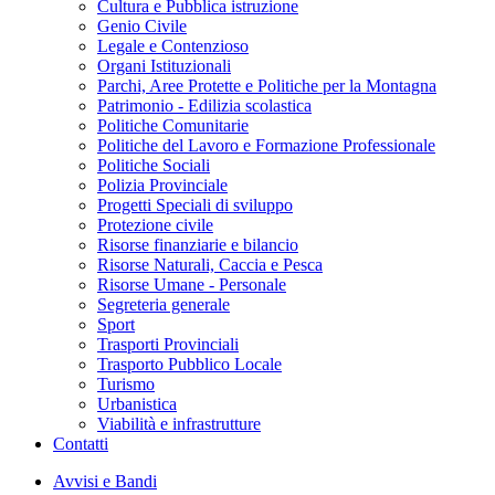
Cultura e Pubblica istruzione
Genio Civile
Legale e Contenzioso
Organi Istituzionali
Parchi, Aree Protette e Politiche per la Montagna
Patrimonio - Edilizia scolastica
Politiche Comunitarie
Politiche del Lavoro e Formazione Professionale
Politiche Sociali
Polizia Provinciale
Progetti Speciali di sviluppo
Protezione civile
Risorse finanziarie e bilancio
Risorse Naturali, Caccia e Pesca
Risorse Umane - Personale
Segreteria generale
Sport
Trasporti Provinciali
Trasporto Pubblico Locale
Turismo
Urbanistica
Viabilità e infrastrutture
Contatti
Avvisi e Bandi