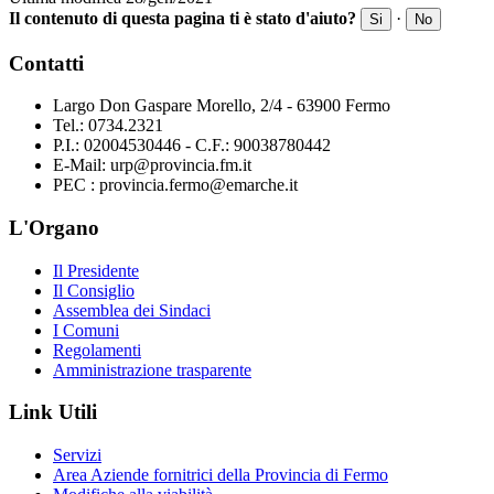
Il contenuto di questa pagina ti è stato d'aiuto?
·
Si
No
Contatti
Largo Don Gaspare Morello, 2/4 - 63900 Fermo
Tel.: 0734.2321
P.I.: 02004530446 - C.F.: 90038780442
E-Mail: urp@provincia.fm.it
PEC : provincia.fermo@emarche.it
L'Organo
Il Presidente
Il Consiglio
Assemblea dei Sindaci
I Comuni
Regolamenti
Amministrazione trasparente
Link Utili
Servizi
Area Aziende fornitrici della Provincia di Fermo