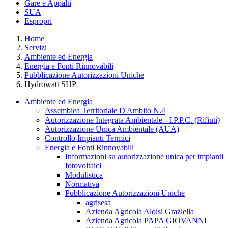
Gare e Appalti
SUA
Espropri
Home
Servizi
Ambiente ed Energia
Energia e Fonti Rinnovabili
Pubblicazione Autorizzazioni Uniche
Hydrowatt SHP
Ambiente ed Energia
Assemblea Territoriale D'Ambito N.4
Autorizzazione Integrata Ambientale - I.P.P.C. (Rifiuti)
Autorizzazione Unica Ambientale (AUA)
Controllo Impianti Termici
Energia e Fonti Rinnovabili
Informazioni su autorizzazione unica per impianti
fotovoltaici
Modulistica
Normativa
Pubblicazione Autorizzazioni Uniche
agrisesa
Azienda Agricola Aloisi Graziella
Azienda Agricola PAPA GIOVANNI