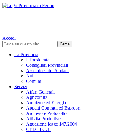
Accedi
La Provincia
Il Presidente
Consiglieri Provinciali
Assemblea dei Sindaci
Atti
Comuni
Servizi
Affari Generali
Agricoltura
Ambiente ed Energia
Appalti Contratti ed Espropri
Archivio e Protocollo
Attività Produttive
Attuazione legge 147/2004
CED - I.C.T.