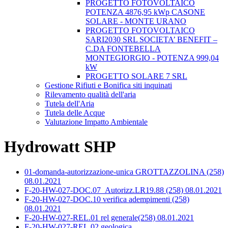
PROGETTO FOTOVOLTAICO
POTENZA 4876,95 kWp CASONE
SOLARE - MONTE URANO
PROGETTO FOTOVOLTAICO
SARI2030 SRL SOCIETA’ BENEFIT –
C.DA FONTEBELLA
MONTEGIORGIO - POTENZA 999,04
kW
PROGETTO SOLARE 7 SRL
Gestione Rifiuti e Bonifica siti inquinati
Rilevamento qualità dell'aria
Tutela dell'Aria
Tutela delle Acque
Valutazione Impatto Ambientale
Hydrowatt SHP
01-domanda-autorizzazione-unica GROTTAZZOLINA (258)
08.01.2021
F-20-HW-027-DOC.07_Autorizz.LR19.88 (258) 08.01.2021
F-20-HW-027-DOC.10 verifica adempimenti (258)
08.01.2021
F-20-HW-027-REL.01 rel generale(258) 08.01.2021
F-20-HW-027-REL.02 geologica.