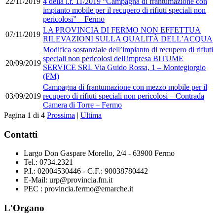
22/11/2019
4 della l.r. 11/2019 “Campagna di frantumazione con
impianto mobile per il recupero di rifiuti speciali non
pericolosi” – Fermo
LA PROVINCIA DI FERMO NON EFFETTUA
07/11/2019
RILEVAZIONI SULLA QUALITÀ DELL’ACQUA
Modifica sostanziale dell’impianto di recupero di rifiuti
speciali non pericolosi dell'impresa BITUME
20/09/2019
SERVICE SRL Via Guido Rossa, 1 – Montegiorgio
(FM)
Campagna di frantumazione con mezzo mobile per il
03/09/2019
recupero di rifiuti speciali non pericolosi – Contrada
Camera di Torre – Fermo
Pagina 1 di 4
Prossima
|
Ultima
Contatti
Largo Don Gaspare Morello, 2/4 - 63900 Fermo
Tel.: 0734.2321
P.I.: 02004530446 - C.F.: 90038780442
E-Mail: urp@provincia.fm.it
PEC : provincia.fermo@emarche.it
L'Organo