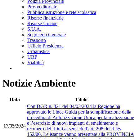
Polizia Provinciale
Provveditoriato
Pubblica istruzione e rete scolastica
Risorse finanziarie
Risorse Umane
S.U.A.
Segreteria Generale
Trasporto
Ufficio Presidenza
Urbanistica
URP
Viabilità
Notizie Ambiente
Data
Titolo
Con DGR n. 321 del 04/03/2024 la Regione ha
approvato le Linee Guida per la semplificazione della
procedura di Autorizzazione Unica per la realizzazione
e l’esercizio di nuovi impianti di smaltimento e
17/05/2024
recupero dei rifiuti ai sensi dell’art. 208 del d.lgs
152/06. Le istanze vanno presentate alla PROVINCIA