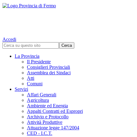
Accedi
La Provincia
Il Presidente
Consiglieri Provinciali
Assemblea dei Sindaci
Atti
Comuni
Servizi
Affari Generali
Agricoltura
Ambiente ed Energia
Appalti Contratti ed Espropri
Archivio e Protocollo
Attività Produttive
Attuazione legge 147/2004
CED - I.C.T.