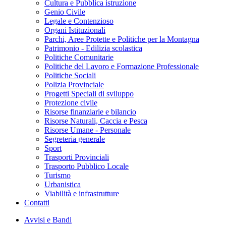
Cultura e Pubblica istruzione
Genio Civile
Legale e Contenzioso
Organi Istituzionali
Parchi, Aree Protette e Politiche per la Montagna
Patrimonio - Edilizia scolastica
Politiche Comunitarie
Politiche del Lavoro e Formazione Professionale
Politiche Sociali
Polizia Provinciale
Progetti Speciali di sviluppo
Protezione civile
Risorse finanziarie e bilancio
Risorse Naturali, Caccia e Pesca
Risorse Umane - Personale
Segreteria generale
Sport
Trasporti Provinciali
Trasporto Pubblico Locale
Turismo
Urbanistica
Viabilità e infrastrutture
Contatti
Avvisi e Bandi