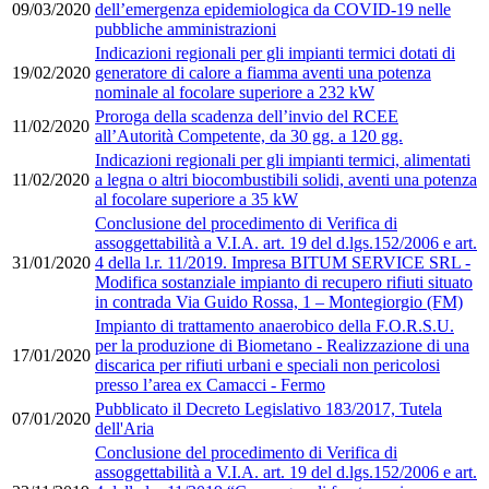
09/03/2020
dell’emergenza epidemiologica da COVID-19 nelle
pubbliche amministrazioni
Indicazioni regionali per gli impianti termici dotati di
19/02/2020
generatore di calore a fiamma aventi una potenza
nominale al focolare superiore a 232 kW
Proroga della scadenza dell’invio del RCEE
11/02/2020
all’Autorità Competente, da 30 gg. a 120 gg.
Indicazioni regionali per gli impianti termici, alimentati
11/02/2020
a legna o altri biocombustibili solidi, aventi una potenza
al focolare superiore a 35 kW
Conclusione del procedimento di Verifica di
assoggettabilità a V.I.A. art. 19 del d.lgs.152/2006 e art.
31/01/2020
4 della l.r. 11/2019. Impresa BITUM SERVICE SRL -
Modifica sostanziale impianto di recupero rifiuti situato
in contrada Via Guido Rossa, 1 – Montegiorgio (FM)
Impianto di trattamento anaerobico della F.O.R.S.U.
per la produzione di Biometano - Realizzazione di una
17/01/2020
discarica per rifiuti urbani e speciali non pericolosi
presso l’area ex Camacci - Fermo
Pubblicato il Decreto Legislativo 183/2017, Tutela
07/01/2020
dell'Aria
Conclusione del procedimento di Verifica di
assoggettabilità a V.I.A. art. 19 del d.lgs.152/2006 e art.