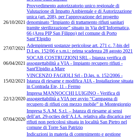
Provvedimento autorizzatorio unico regionale di
Valutazione di Impatto Ambientale e di Autorizzazione
unica (art. 208), per l’approvazione del progetto
26/10/2021
denominato “Impianto di trattamento rifiuti sanitari
tramite sterilizzazione” situato in Via dell’Informatica,
66 (Area PIP San Filippo) nel comune di Porto
Sant’Elpidio
Adempimenti sostanze pericolose art. 271 c. 7-bis del
27/07/2021
D.Lgs. 152/06 e s.m.i.: prima scadenza 28 agosto 2021
SOCAB COSTRUZIONI SRL - Istanza verifica di
06/04/2021
assoggettabilità a VIA - Impianto recupero rifiuti -
Sant'Elpidio a Mare
VINCENZO FAGIOLI Srl - D.lgs. n. 152/2006 -
15/02/2021
Istanza di riesame e modifica AIA - Installazione situata
in Contrada Ete, 11 - Fermo
Impresa MANNOCCHI LUIGINO - Verifica di
22/12/2020
assoggettabilità a VIA per avvio “Campagna di
recupero di rifiuti con mezzo mobile” in Montegiorgio
Impresa S.A.M. S.r.l. – Istanza di riesame ai sensi
dell’art. 29-octies dell’A.I.A. relativa alla discarica per
07/04/2020
rifiuti non pericolosi situata in località San Pietro nel
comune di Torre San Patrizio
Indicazioni in materia di contenimento e gestione