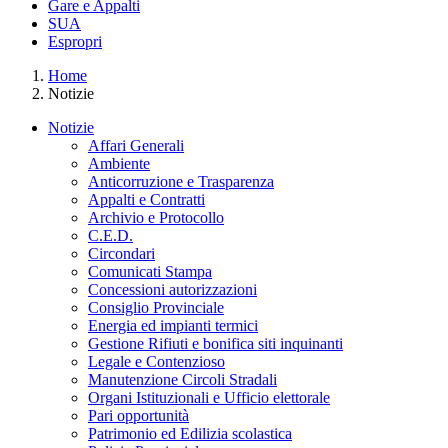
Gare e Appalti
SUA
Espropri
Home
Notizie
Notizie
Affari Generali
Ambiente
Anticorruzione e Trasparenza
Appalti e Contratti
Archivio e Protocollo
C.E.D.
Circondari
Comunicati Stampa
Concessioni autorizzazioni
Consiglio Provinciale
Energia ed impianti termici
Gestione Rifiuti e bonifica siti inquinanti
Legale e Contenzioso
Manutenzione Circoli Stradali
Organi Istituzionali e Ufficio elettorale
Pari opportunità
Patrimonio ed Edilizia scolastica