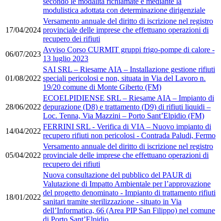
secondo le modalità richiamate e mediante la
modulistica adottata con determinazione dirigenziale
Versamento annuale del diritto di iscrizione nel registro
17/04/2024
provinciale delle imprese che effettuano operazioni di
recupero dei rifiuti
Avviso Corso CURMIT gruppi frigo-pompe di calore -
06/07/2023
13 luglio 2023
SAI SRL – Riesame AIA – Installazione gestione rifiuti
01/08/2022
speciali pericolosi e non, situata in Via del Lavoro n.
19/20 comune di Monte Giberto (FM)
ECOELPIDIENSE SRL – Riesame AIA – Impianto di
28/06/2022
depurazione (D8) e trattamento (D9) di rifiuti liquidi –
Loc. Tenna, Via Mazzini – Porto Sant’Elpidio (FM)
FERRINI SRL - Verifica di VIA – Nuovo impianto di
14/04/2022
recupero rifiuti non pericolosi - Contrada Paludi, Fermo
Versamento annuale del diritto di iscrizione nel registro
05/04/2022
provinciale delle imprese che effettuano operazioni di
recupero dei rifiuti
Nuova consultazione del pubblico del PAUR di
Valutazione di Impatto Ambientale per l’approvazione
del progetto denominato - Impianto di trattamento rifiuti
18/01/2022
sanitari tramite sterilizzazione - situato in Via
dell’Informatica, 66 (Area PIP San Filippo) nel comune
di Porto Sant’Elpidio