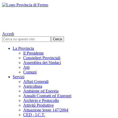
Accedi
La Provincia
Il Presidente
Consiglieri Provinciali
Assemblea dei Sindaci
Atti
Comuni
Servizi
Affari Generali
Agricoltura
Ambiente ed Energia
Appalti Contratti ed Espropri
Archivio e Protocollo
Attività Produttive
Attuazione legge 147/2004
CED - I.C.T.