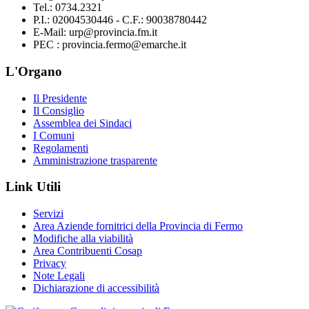
Tel.: 0734.2321
P.I.: 02004530446 - C.F.: 90038780442
E-Mail: urp@provincia.fm.it
PEC : provincia.fermo@emarche.it
L'Organo
Il Presidente
Il Consiglio
Assemblea dei Sindaci
I Comuni
Regolamenti
Amministrazione trasparente
Link Utili
Servizi
Area Aziende fornitrici della Provincia di Fermo
Modifiche alla viabilità
Area Contribuenti Cosap
Privacy
Note Legali
Dichiarazione di accessibilità