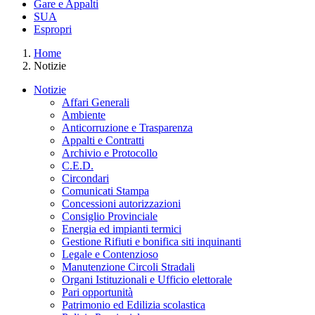
Gare e Appalti
SUA
Espropri
Home
Notizie
Notizie
Affari Generali
Ambiente
Anticorruzione e Trasparenza
Appalti e Contratti
Archivio e Protocollo
C.E.D.
Circondari
Comunicati Stampa
Concessioni autorizzazioni
Consiglio Provinciale
Energia ed impianti termici
Gestione Rifiuti e bonifica siti inquinanti
Legale e Contenzioso
Manutenzione Circoli Stradali
Organi Istituzionali e Ufficio elettorale
Pari opportunità
Patrimonio ed Edilizia scolastica