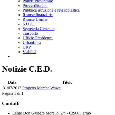
Polizia Provinciale
Provveditoriato
Pubblica istruzione e rete scolastica
Risorse finanziarie
Risorse Umane
S.U.A.
Segreteria Generale
Trasporto
Ufficio Presidenza
Urbanistica
URP
Viabilità
Notizie C.E.D.
Data
Titolo
31/07/2013
Progetto Marche Wawe
Pagina 1 di 1
Contatti
Largo Don Gaspare Morello, 2/4 - 63900 Fermo