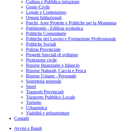
Cultura e Pubblica istruzione
Genio Civile
Legale e Contenzioso
Organi Istituzionali
Parchi, Aree Protette e Politiche per la Montagna
Patrimonio - Edilizia scolastica
Politiche Comunitarie
Politiche del Lavoro e Formazione Professionale
Politiche Sociali
Polizia Provinciale
Progetti Speciali di sviluppo
Protezione civile
Risorse finanziarie e bilancio
Risorse Naturali, Caccia e Pesca
Risorse Umane - Personale
Segreteria generale
Sport
Trasporti Provinciali
Trasporto Pubblico Locale
Turismo
Urbanistica
Viabilità e infrastrutture
Contatti
Avvisi e Bandi