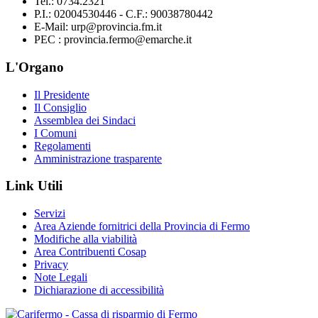
Tel.: 0734.2321
P.I.: 02004530446 - C.F.: 90038780442
E-Mail: urp@provincia.fm.it
PEC : provincia.fermo@emarche.it
L'Organo
Il Presidente
Il Consiglio
Assemblea dei Sindaci
I Comuni
Regolamenti
Amministrazione trasparente
Link Utili
Servizi
Area Aziende fornitrici della Provincia di Fermo
Modifiche alla viabilità
Area Contribuenti Cosap
Privacy
Note Legali
Dichiarazione di accessibilità