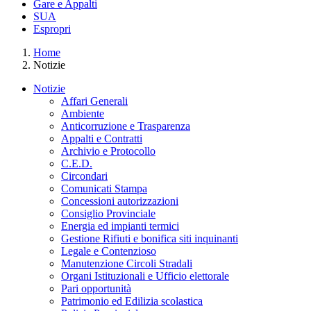
Gare e Appalti
SUA
Espropri
Home
Notizie
Notizie
Affari Generali
Ambiente
Anticorruzione e Trasparenza
Appalti e Contratti
Archivio e Protocollo
C.E.D.
Circondari
Comunicati Stampa
Concessioni autorizzazioni
Consiglio Provinciale
Energia ed impianti termici
Gestione Rifiuti e bonifica siti inquinanti
Legale e Contenzioso
Manutenzione Circoli Stradali
Organi Istituzionali e Ufficio elettorale
Pari opportunità
Patrimonio ed Edilizia scolastica