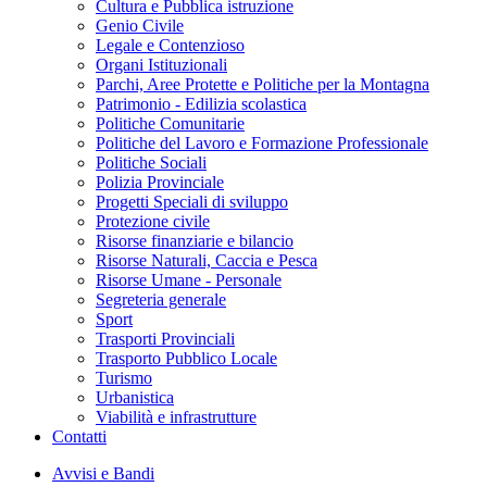
Cultura e Pubblica istruzione
Genio Civile
Legale e Contenzioso
Organi Istituzionali
Parchi, Aree Protette e Politiche per la Montagna
Patrimonio - Edilizia scolastica
Politiche Comunitarie
Politiche del Lavoro e Formazione Professionale
Politiche Sociali
Polizia Provinciale
Progetti Speciali di sviluppo
Protezione civile
Risorse finanziarie e bilancio
Risorse Naturali, Caccia e Pesca
Risorse Umane - Personale
Segreteria generale
Sport
Trasporti Provinciali
Trasporto Pubblico Locale
Turismo
Urbanistica
Viabilità e infrastrutture
Contatti
Avvisi e Bandi