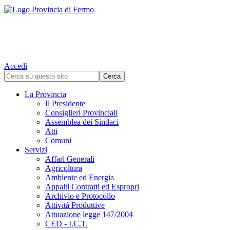
Accedi
La Provincia
Il Presidente
Consiglieri Provinciali
Assemblea dei Sindaci
Atti
Comuni
Servizi
Affari Generali
Agricoltura
Ambiente ed Energia
Appalti Contratti ed Espropri
Archivio e Protocollo
Attività Produttive
Attuazione legge 147/2004
CED - I.C.T.