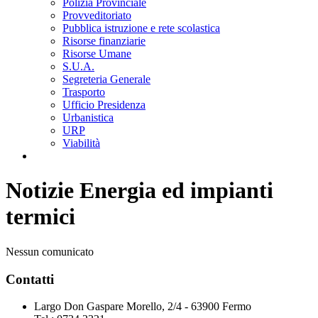
Polizia Provinciale
Provveditoriato
Pubblica istruzione e rete scolastica
Risorse finanziarie
Risorse Umane
S.U.A.
Segreteria Generale
Trasporto
Ufficio Presidenza
Urbanistica
URP
Viabilità
Notizie Energia ed impianti
termici
Nessun comunicato
Contatti
Largo Don Gaspare Morello, 2/4 - 63900 Fermo