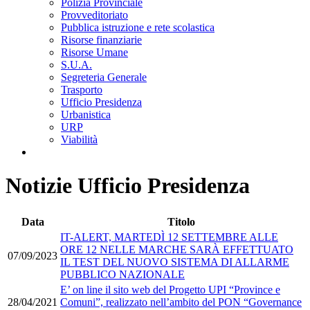
Polizia Provinciale
Provveditoriato
Pubblica istruzione e rete scolastica
Risorse finanziarie
Risorse Umane
S.U.A.
Segreteria Generale
Trasporto
Ufficio Presidenza
Urbanistica
URP
Viabilità
Notizie Ufficio Presidenza
Data
Titolo
IT-ALERT, MARTEDÌ 12 SETTEMBRE ALLE
ORE 12 NELLE MARCHE SARÀ EFFETTUATO
07/09/2023
IL TEST DEL NUOVO SISTEMA DI ALLARME
PUBBLICO NAZIONALE
E’ on line il sito web del Progetto UPI “Province e
28/04/2021
Comuni”, realizzato nell’ambito del PON “Governance