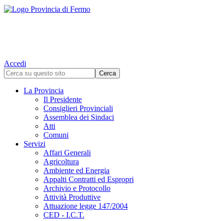
Accedi
La Provincia
Il Presidente
Consiglieri Provinciali
Assemblea dei Sindaci
Atti
Comuni
Servizi
Affari Generali
Agricoltura
Ambiente ed Energia
Appalti Contratti ed Espropri
Archivio e Protocollo
Attività Produttive
Attuazione legge 147/2004
CED - I.C.T.