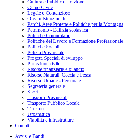
Cultura e Pubblica istruzione
Genio Civile
Legale e Contenzioso
Organi Istituzionali
Parchi, Aree Protette e Politiche per la Montagna
Patrimonio - Edilizia scolastica
Politiche Comunitarie
Politiche del Lavoro e Formazione Professionale
Politiche Sociali
Polizia Provinciale
Progetti Speciali di sviluppo
Protezione civile
Risorse finanziarie e bilancio
Risorse Naturali, Caccia e Pesca
Risorse Umane - Personale
Segreteria generale
Sport
Trasporti Provinciali
Trasporto Pubblico Locale
Turismo
Urbanistica
Viabilità e infrastrutture
Contatti
Avvisi e Bandi