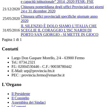
e capacità istituzionale” 2014 -2020 FESR- FSE
Chiusura pomeridiana degli uffici Provinciali nei giorni
21/12/2020
24 e 31 dicembre 2020
Chiusura uffici provinciali specifiche giornate anno
25/05/2020
2020
IL SILENZIO È DOLO SIAMO L’ITALIA CHE
31/05/2016
SCEGLIE IL CORAGGIO L’ISC NARDI DI
PORTO SAN GIORGIO - SI METTE IN GIOCO
Pagina 1 di 1
Contatti
Largo Don Gaspare Morello, 2/4 - 63900 Fermo
Tel.: 0734.2321
P.I.: 02004530446 - C.F.: 90038780442
E-Mail: urp@provincia.fm.it
PEC : provincia.fermo@emarche.it
L'Organo
Il Presidente
Il Consiglio
Assemblea dei Sindaci
I Comuni