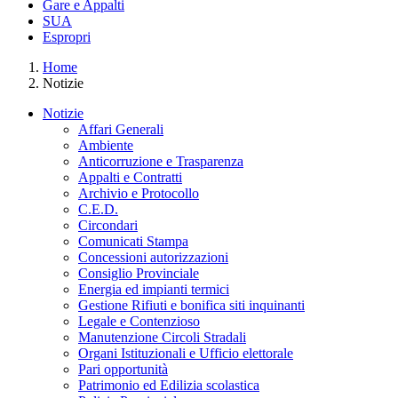
Gare e Appalti
SUA
Espropri
Home
Notizie
Notizie
Affari Generali
Ambiente
Anticorruzione e Trasparenza
Appalti e Contratti
Archivio e Protocollo
C.E.D.
Circondari
Comunicati Stampa
Concessioni autorizzazioni
Consiglio Provinciale
Energia ed impianti termici
Gestione Rifiuti e bonifica siti inquinanti
Legale e Contenzioso
Manutenzione Circoli Stradali
Organi Istituzionali e Ufficio elettorale
Pari opportunità
Patrimonio ed Edilizia scolastica